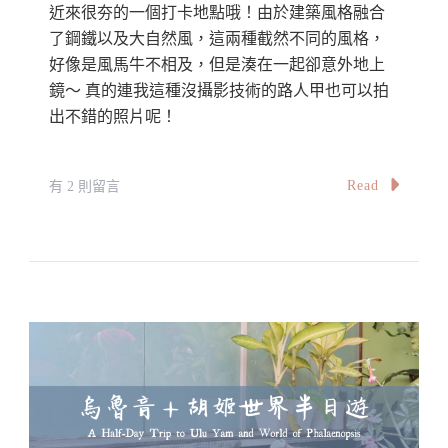
近來很夯的一個打卡地點哦！由於建築風格融合
了鋼鐵以及大自然風，這兩種截然不同的風格，
好像是風馬牛不相及，但是湊在一起卻意外地上
鏡～ 真的連我這種沒攝影技術的路人甲也可以拍
出不錯的照片呢！
在
Read
有 2 則留言
〈【馬
來
西
亞】
本
地
遊
//
Tamarind