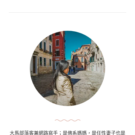
來
西
亞】
本
地
遊
//
胡
姬
花
園
World
Of
Phalaenopsis〉
中
大馬部落客兼網路寫手；是佛系媽媽，是任性妻子也是