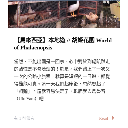
Square,
Cyberjaya〉
中
【馬來西亞】本地遊 // 胡姬花園 World
of Phalaenopsis
當然，不能出國是一回事，心中對於到處趴趴走
的熱忱是不會澆熄的！於是，我們踏上了一次又
一次的公路小旅程，就算是短短的一日遊，都覺
得難能可貴。這一天我們起床後，忽然想起了
「鹵麵」。這就容易決定了，乾脆就去烏魯音
（Ulu Yam）吧！
在
Read
有 1 則留言
〈【馬