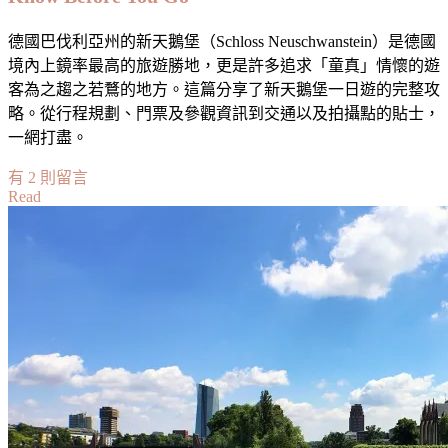
德國巴伐利亞州的新天鵝堡（Schloss Neuschwanstein）是德國
境內上鏡率最高的旅遊勝地，更是許多追求「童真」情懷的遊
客為之趨之若鶩的地方。這篇分享了新天鵝堡一日遊的完整攻
略。從行程規劃、門票及參觀資訊到交通以及拍攝點的貼士，
一網打盡。
在
有 2 則留言
Read
〈【德
國】
新
天
鵝
堡
｜
一
日
遊
攻