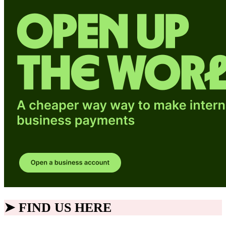
➤ FIND US HERE