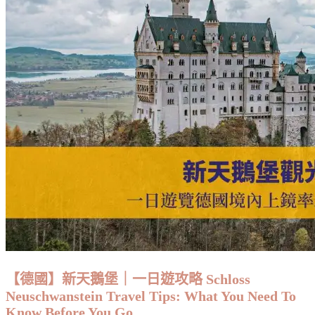
【德國】新天鵝堡｜一日遊攻略 Schloss
Neuschwanstein Travel Tips: What You Need To
Know Before You Go