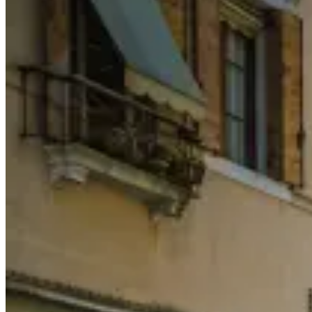
國
自
由
行
5+3
天
行
程
表
Itinerary
(Germany)〉
中