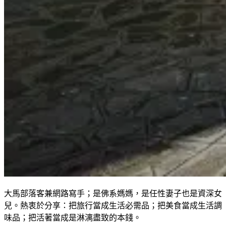
大馬部落客兼網路寫手；是佛系媽媽，是任性妻子也是資深女
兒。熱衷於分享：把旅行當成生活必需品；把美食當成生活調
味品；把活著當成是淋漓盡致的本錢。