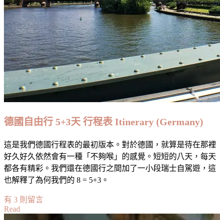
略
Schloss
Neuschwanstein
Travel
Tips:
What
You
Need
To
Know
Before
You
Go〉
德國自由行 5+3天 行程表 Itinerary (Germany)
中
這是我們德國行程表的最初版本。對於德國，就算是待在那裡
好久好久依然會有一種「不夠喉」的感覺。短短的八天，每天
都各有精彩。我們還在德國行之間加了一小段瑞士自駕遊，這
也解釋了為何我們的 8 = 5+3。
在
有 3 則留言
Read
〈德