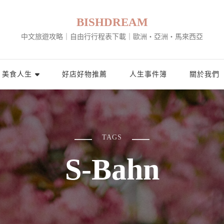
BISHDREAM
中文旅遊攻略｜自由行行程表下載｜歐洲・亞洲・馬來西亞
美食人生
好店好物推薦
人生事件簿
關於我們
TAGS
S-Bahn