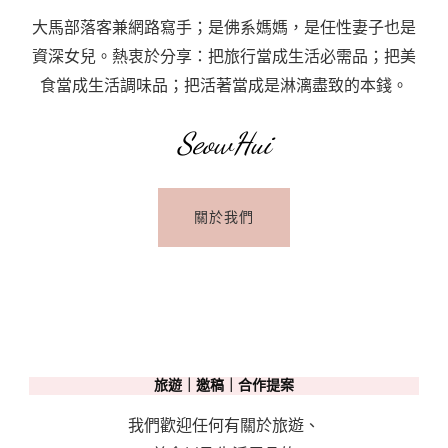
大馬部落客兼網路寫手；是佛系媽媽，是任性妻子也是
資深女兒。熱衷於分享：把旅行當成生活必需品；把美
食當成生活調味品；把活著當成是淋漓盡致的本錢。
SeowHui
關於我們
旅遊｜邀稿｜合作提案
我們歡迎任何有關於旅遊、