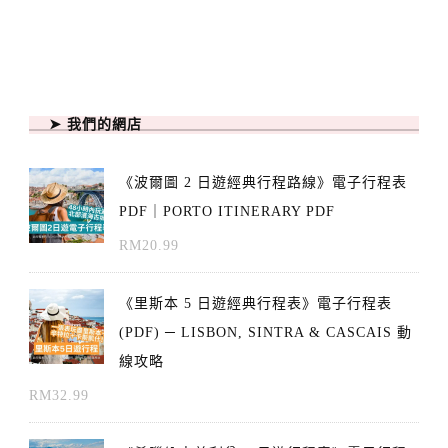
➤ 我們的網店
《波爾圖 2 日遊經典行程路線》電子行程表
PDF｜PORTO ITINERARY PDF
RM
20.99
《里斯本 5 日遊經典行程表》電子行程表
(PDF) ─ LISBON, SINTRA & CASCAIS 動
線攻略
RM
32.99