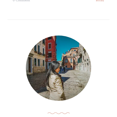
Read
0 Comment
【结
婚
啦！】
蒂
芬
妮
狂
想
曲