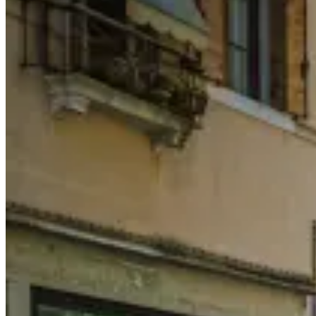
魔？
Coping
with
Reality