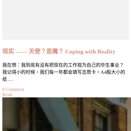
么？」
「你
的
目
标
是
什
么？」〉
现实 —— 天使？恶魔？ Coping with Reality
中
我在想：我到底有没有把现在的工作视为自己的毕生事业？
我记得小的时候，我们每一年都会填写志愿卡。A4般大小的
纸 …
on
0 Comment
Read
现
实
——
天
使？
恶