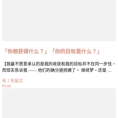
「你想获得什么？」「你的目标是什么？」
【我最不愿意承认的是我的收获和我的目标并不在同一步伐，
而现实告诉我 —— 他们的确分道扬镳了。 继续梦，还是 …
在
有 2 則留言
Read
〈「你
想
获
得
什