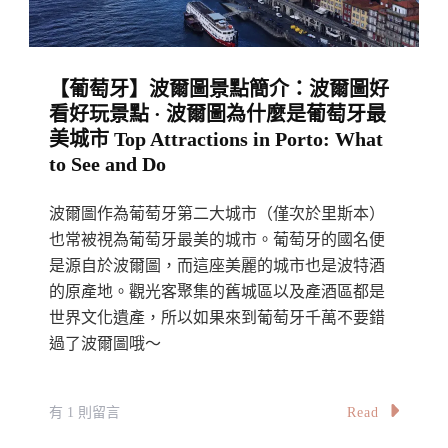
表
The
Complete
【葡萄牙】波爾圖景點簡介：波爾圖好
8-
看好玩景點 · 波爾圖為什麼是葡萄牙最
Day
美城市 Top Attractions in Porto: What
Itinerary
to See and Do
In
Portugal〉
波爾圖作為葡萄牙第二大城市（僅次於里斯本）
中
也常被視為葡萄牙最美的城市。葡萄牙的國名便
是源自於波爾圖，而這座美麗的城市也是波特酒
的原產地。觀光客聚集的舊城區以及產酒區都是
世界文化遺產，所以如果來到葡萄牙千萬不要錯
過了波爾圖哦～
在
Read
有 1 則留言
〈【葡