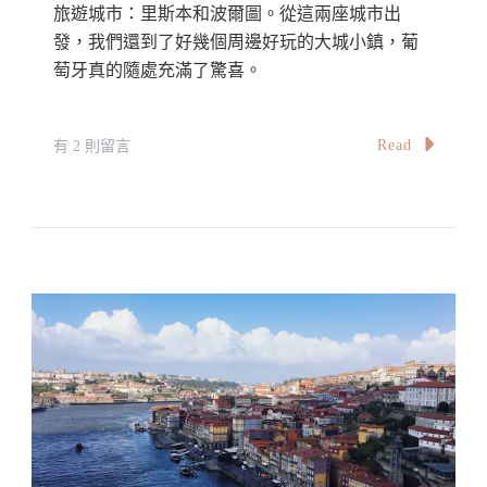
旅遊城市：里斯本和波爾圖。從這兩座城市出
發，我們還到了好幾個周邊好玩的大城小鎮，葡
萄牙真的隨處充滿了驚喜。
在
Read
有 2 則留言
〈葡
萄
牙
自
由
行
8
天
行
程