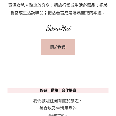
玩
資深女兒。熱衷於分享：把旅行當成生活必需品；把美
景
食當成生活調味品；把活著當成是淋漓盡致的本錢。
點
·
SeowHui
波
爾
關於我們
圖
為
什
麼
是
葡
旅遊｜邀稿｜合作提案
萄
牙
我們歡迎任何有關於旅遊、
最
美食以及生活用品的
美
合作提案。