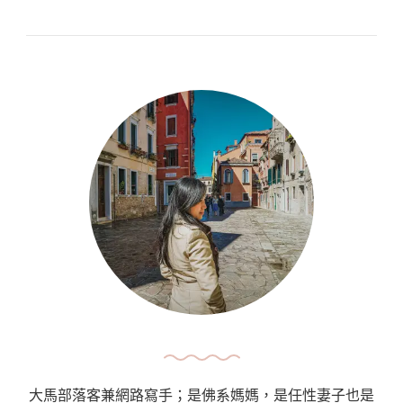
萄
牙】
波
爾
圖
景
點
簡
介：
波
爾
圖
好
看
好
大馬部落客兼網路寫手；是佛系媽媽，是任性妻子也是