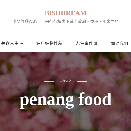
BISHDREAM
中文旅遊攻略｜自由行行程表下載｜歐洲・亞洲・馬來西亞
美食人生
好店好物推薦
人生事件簿
關於我們
TAGS
penang food