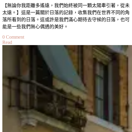
【無論你我距離多遙遠，我們始終被同一顆太陽牽引著，從未
太遠。】這是一篇關於日落的記錄，收集我們在世界不同的角
落所看到的日落。這或許是我們滿心期待去守候的日落，也可
能是一些我們無心偶遇的美好。
on
0 Comment
Read
最
美
夕
陽
系
列
｜
讓
人
著
迷
的
夕