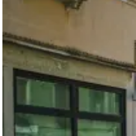
陽
精
選
Sunsets
around
The
World