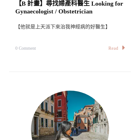
【B 計畫】尋找婦產科醫生 Looking for
/
Gynaecologist / Obstetrician
Obstetrician
【他就是上天派下來治我神經病的好醫生】
On
Read
0 Comment
【B
計
畫】
尋
找
婦
產
科
醫
生