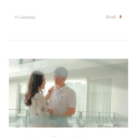
On
Read
0 Comment
【B
計
畫】
可
愛
的
婦
產
科
醫
生
Our
Gynaecologist