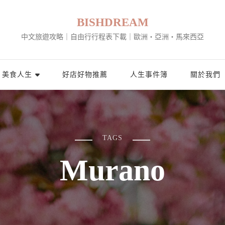
BISHDREAM
中文旅遊攻略｜自由行行程表下載｜歐洲・亞洲・馬來西亞
美食人生
好店好物推薦
人生事件簿
關於我們
TAGS
Murano