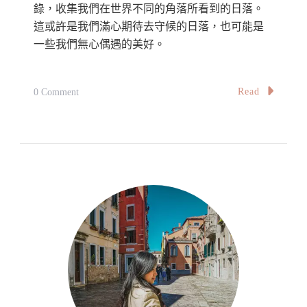
錄，收集我們在世界不同的角落所看到的日落。
這或許是我們滿心期待去守候的日落，也可能是
一些我們無心偶遇的美好。
On
Read
0 Comment
最
美
夕
陽
系
列
｜
讓
人
著