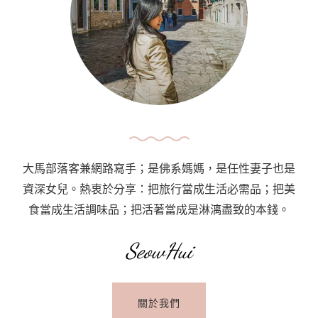
護
照
Malaysian
International
Passport
For
Babies〉
中
大馬部落客兼網路寫手；是佛系媽媽，是任性妻子也是
資深女兒。熱衷於分享：把旅行當成生活必需品；把美
食當成生活調味品；把活著當成是淋漓盡致的本錢。
SeowHui
關於我們