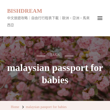
BISHDREAM
中文旅遊攻略｜自由行行程表下載｜歐洲・亞洲・馬來
西亞
TAGS
malaysian passport for
babies
Home
malaysian passport for babies