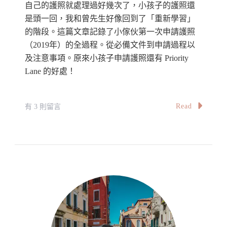
自己的護照就處理過好幾次了，小孩子的護照還
是頭一回，我和曾先生好像回到了「重新學習」
的階段。這篇文章記錄了小傢伙第一次申請護照
（2019年）的全過程。從必備文件到申請過程以
及注意事項。原來小孩子申請護照還有 Priority
Lane 的好處！
在
Read
有 3 則留言
〈如
何
申
請
大
馬
嬰
兒