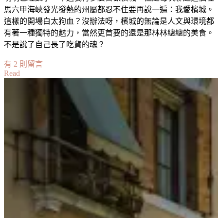
馬六甲海峽發光發熱的州屬都忍不住要再說一遍：我愛檳城。
這樣的開場白太狗血？沒辦法呀，檳城的無論是人文與環境都
有著一種獨特的魅力，當然更首要的還是那林林總總的美食。
不是說了自己長了吃貨的魂？
在
有 2 則留言
Read
〈【馬
來
西
亞】
本
地
遊
//
檳
城
吃
吃
喝