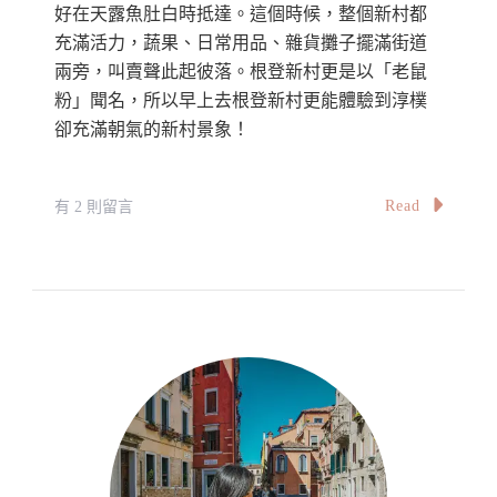
好在天露魚肚白時抵達。這個時候，整個新村都
充滿活力，蔬果、日常用品、雜貨攤子擺滿街道
兩旁，叫賣聲此起彼落。根登新村更是以「老鼠
粉」聞名，所以早上去根登新村更能體驗到淳樸
卻充滿朝氣的新村景象！
在
Read
有 2 則留言
〈【馬
來
西
亞】
本
地
遊
//
根