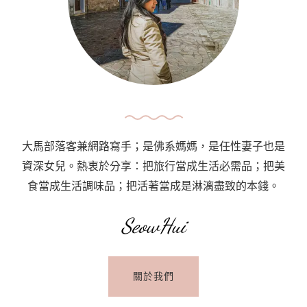
登
A
Day
Trip
At
Kundang〉
中
大馬部落客兼網路寫手；是佛系媽媽，是任性妻子也是
資深女兒。熱衷於分享：把旅行當成生活必需品；把美
食當成生活調味品；把活著當成是淋漓盡致的本錢。
SeowHui
關於我們