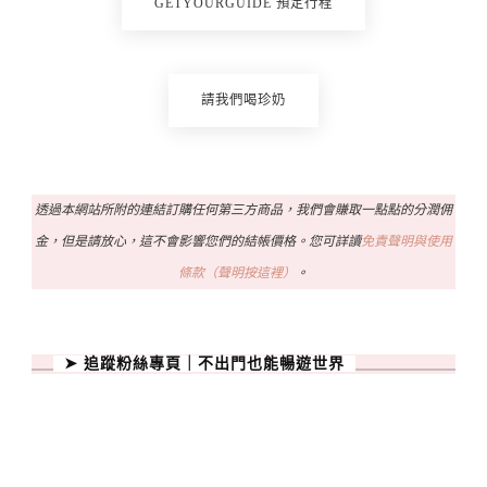
GETYOURGUIDE 預定行程
請我們喝珍奶
透過本網站所附的連結訂購任何第三方商品，我們會賺取一點點的分潤佣
金，但是請放心，這不會影響您們的結帳價格。您可詳讀
免責聲明與使用
條款（聲明按這裡）
。
➤ 追蹤粉絲專頁｜不出門也能暢遊世界