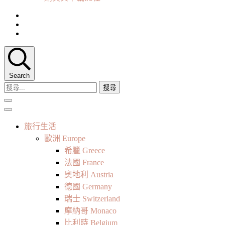
Search
搜
尋
關
鍵
旅行生活
字:
歐洲 Europe
希臘 Greece
法國 France
奧地利 Austria
德國 Germany
瑞士 Switzerland
摩納哥 Monaco
比利時 Belgium