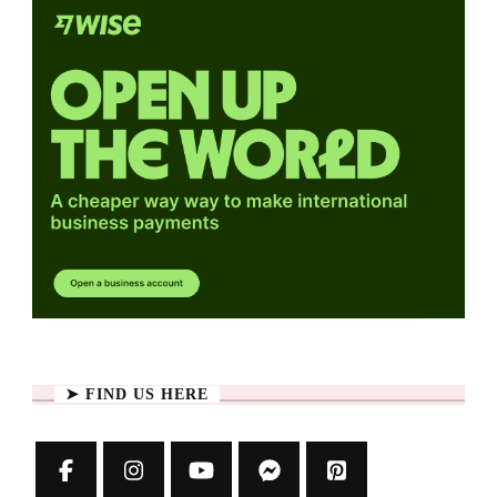
➤ FIND US HERE