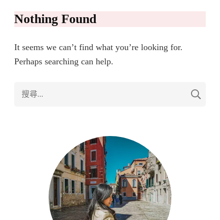
Nothing Found
It seems we can’t find what you’re looking for.
Perhaps searching can help.
搜
尋
關
鍵
字: