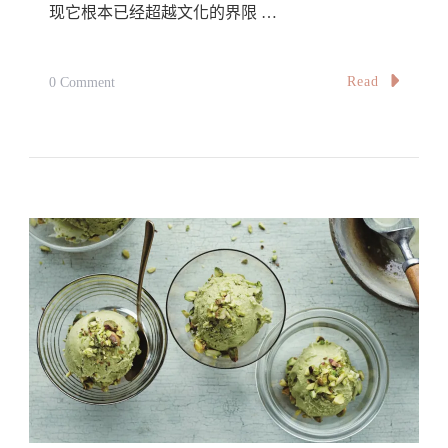
现它根本已经超越文化的界限 …
On
Read
0 Comment
【旅。
味】
旅
行
的
味
道：
麦
当
劳
Taste
Of