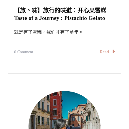
A
【旅。味】旅行的味道：开心果雪糕
Journey:
Taste of a Journey : Pistachio Gelato
McDonald’s
就是有了雪糕，我们才有了童年。
On
Read
0 Comment
【旅。
味】
旅
行
的
味
道：
开
心