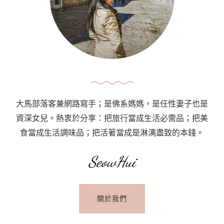
果
雪
糕
Taste
Of
A
Journey
大馬部落客兼網路寫手；是佛系媽媽，是任性妻子也是
:
資深女兒。熱衷於分享：把旅行當成生活必需品；把美
Pistachio
食當成生活調味品；把活著當成是淋漓盡致的本錢。
Gelato
SeowHui
關於我們