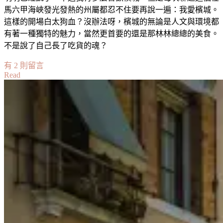
馬六甲海峽發光發熱的州屬都忍不住要再說一遍：我愛檳城。
這樣的開場白太狗血？沒辦法呀，檳城的無論是人文與環境都
有著一種獨特的魅力，當然更首要的還是那林林總總的美食。
不是說了自己長了吃貨的魂？
在
有 2 則留言
Read
〈【馬
來
西
亞】
本
地
遊
//
檳
城
吃
吃
喝