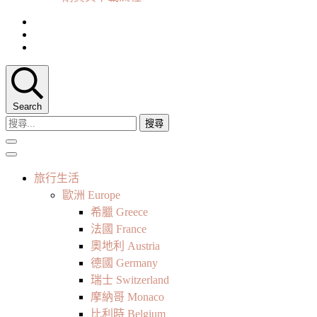
Search
搜
尋
關
鍵
旅行生活
字:
歐洲 Europe
希臘 Greece
法國 France
奧地利 Austria
德國 Germany
瑞士 Switzerland
摩納哥 Monaco
比利時 Belgium