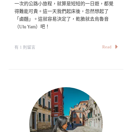
一次的公路小旅程，就算是短短的一日遊，都覺
得難能可貴。這一天我們起床後，忽然想起了
「鹵麵」。這就容易決定了，乾脆就去烏魯音
（Ulu Yam）吧！
在
Read
有 1 則留言
〈【馬
來
西
亞】
本
地
遊
//
胡