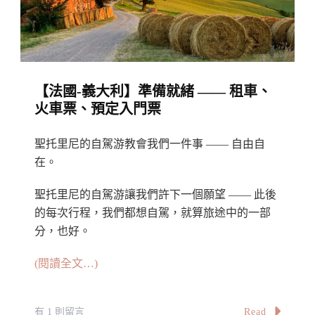
預
購
入
門
【法國-義大利】準備就緒 —— 租車、
票
火車票、預定入門票
聖托里尼的自駕游教會我們一件事 —— 自由自
在。
聖托里尼的自駕游讓我們許下一個願望 —— 此後
的每次行程，我們都想自駕，就算旅途中的一部
分，也好。
(閱讀全文…)
在
Read
有 1 則留言