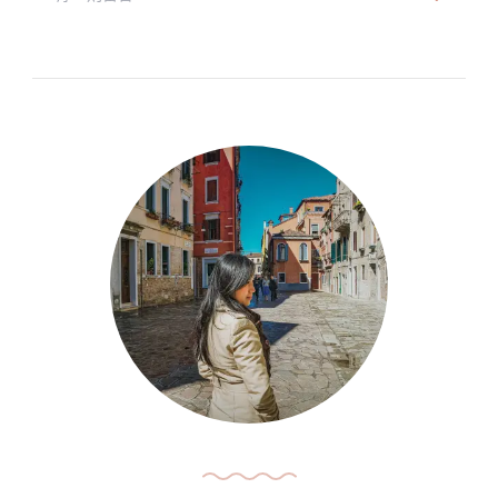
〈【法
國-
義
大
利】
準
備
就
緒
——
租
車、
火
車
票、