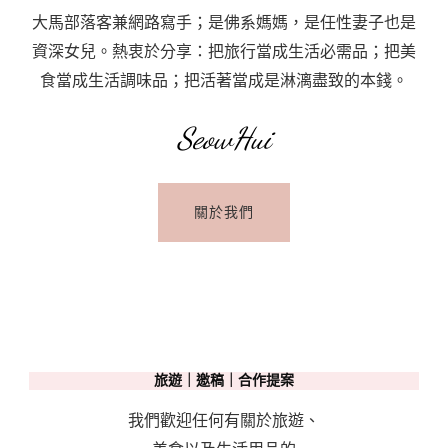
預
大馬部落客兼網路寫手；是佛系媽媽，是任性妻子也是
定
資深女兒。熱衷於分享：把旅行當成生活必需品；把美
入
食當成生活調味品；把活著當成是淋漓盡致的本錢。
門
票〉
SeowHui
中
關於我們
旅遊｜邀稿｜合作提案
我們歡迎任何有關於旅遊、