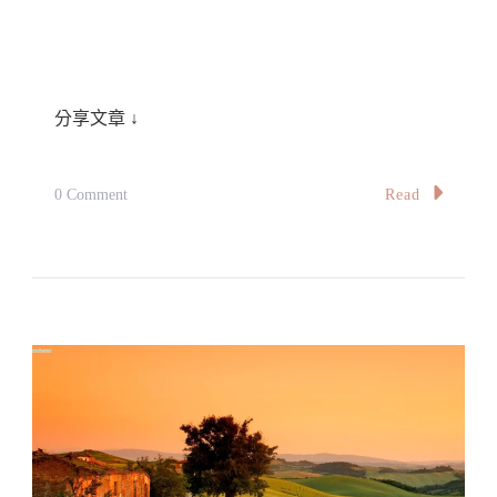
分享文章 ↓
On
Read
0 Comment
【法
國-
義
大
利】
準
備
就
緒：