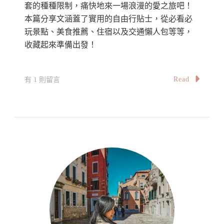
套的種種限制，痛快地來一場浪漫的愛之旅吧！
本篇分享文涵蓋了實用的自由行貼士，從必看必
玩景點、美食推薦、住宿以及交通懶人包等等，
收藏起來準備出發！
在
Read
有 1 則留言
〈【聖
托
里
尼
自
由
行
攻
略】