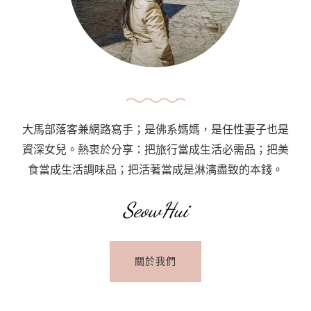
希
臘
聖
托
里
尼：
行
大馬部落客兼網路寫手；是佛系媽媽，是任性妻子也是
程
資深女兒。熱衷於分享：把旅行當成生活必需品；把美
規
食當成生活調味品；把活著當成是淋漓盡致的本錢。
劃/
交
SeowHui
通/
住
關於我們
宿/
景
點/