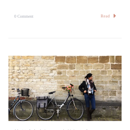
On
Read
0 Comment
【旅。
味】
旅
行
的
味
道：
海
鮮
（貳）
Taste
Of
A