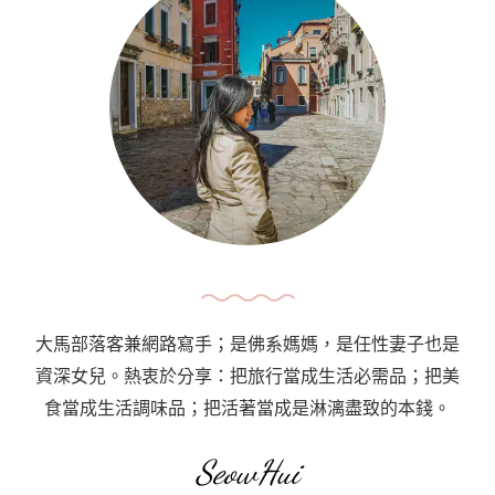
行
3
天
完
整
行
程
表
Itinerary
(Belgium)〉
中
大馬部落客兼網路寫手；是佛系媽媽，是任性妻子也是
資深女兒。熱衷於分享：把旅行當成生活必需品；把美
食當成生活調味品；把活著當成是淋漓盡致的本錢。
SeowHui