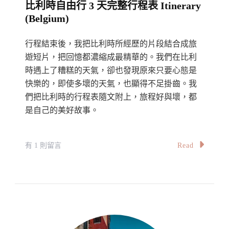
比利時自由行 3 天完整行程表 Itinerary
Journey:
(Belgium)
Seafood
(II)
行程結束後，我把比利時所經歷的片段結合成旅
遊短片，把回憶都濃縮成最精華的。我們在比利
時遇上了糟糕的天氣，卻也發現原來只要心態是
快樂的，即使多壞的天氣，也顯得不足掛齒。我
們把比利時的行程表隨文附上，旅程好與壞，都
是自己的美好故事。
在
Read
有 1 則留言
〈比
利
時
自
由