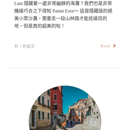
Laut 隱藏著一處非常幽靜的海灘？我們也是非常
機緣巧合之下得知 Pantai Esen～ 這是隱藏版的絕
美小眾沙灘，需要走一段山林路才能抵達目的
地，但是真的超美的啦！
在
Read
有 1 則留言
〈【馬
來
西
亞】
檳
城
絕
美
小