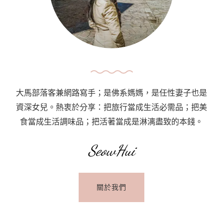
眾
沙
灘
水
清
沙
幼
大馬部落客兼網路寫手；是佛系媽媽，是任性妻子也是
的
資深女兒。熱衷於分享：把旅行當成生活必需品；把美
秘
食當成生活調味品；把活著當成是淋漓盡致的本錢。
境
The
SeowHui
Hidden
Beach
關於我們
At
Pantai
Esen,