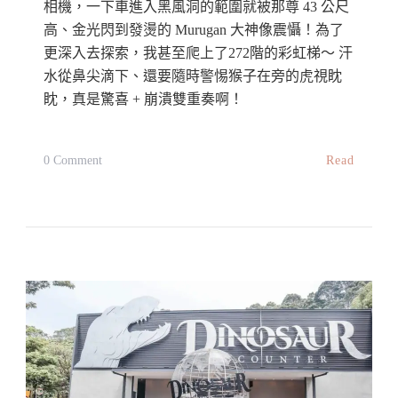
相機，一下車進入黑風洞的範圍就被那尊 43 公尺
高、金光閃到發燙的 Murugan 大神像震懾！為了
更深入去探索，我甚至爬上了272階的彩虹梯～ 汗
水從鼻尖滴下、還要隨時警惕猴子在旁的虎視眈
眈，真是驚喜 + 崩潰雙重奏啊！
On
Read
0 Comment
【雪
蘭
莪
景
點】
黑
風
洞
Batu