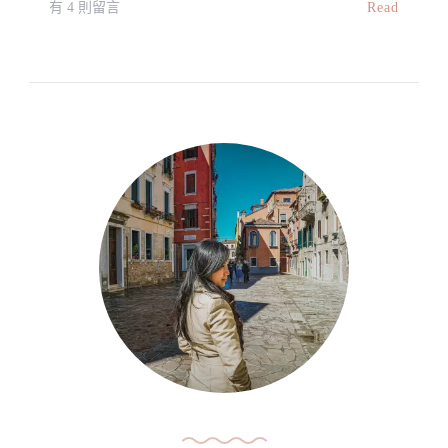
在
Read
有 4 則留言
〈【馬
來
西
亞】
吉
隆
坡
璀
璨
夜
明
珠
｜
莎
羅