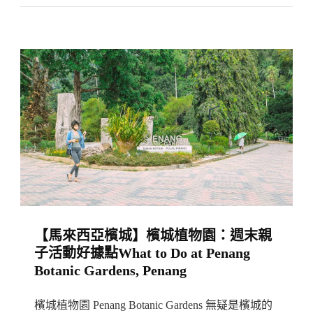
一
馬
次
來
搞
西
懂
亞
272
首
彩
創
虹
Hybrid「動
階
物
＆
園」
洞
｜
穴
動
群
【馬來西亞檳城】檳城植物園：週末親
物
子活動好據點What to Do at Penang
園
Botanic Gardens, Penang
恐
龍
檳城植物園 Penang Botanic Gardens 無疑是檳城的