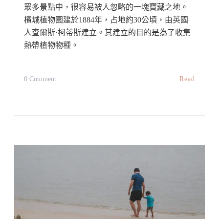
體
眾多景點中，很容易被人忽略的一塊寶藏之地。
驗
檳城植物園建於1884年，占地約30公頃，由英國
人查爾斯·柯蒂斯建立。其建立的目的是為了收集
園
熱帶植物物種。
區：
Dinosaur
Encounter
On
Read
0 Comment
Kuantan〉
【馬
中
來
西
亞
檳
城】
檳
城
植