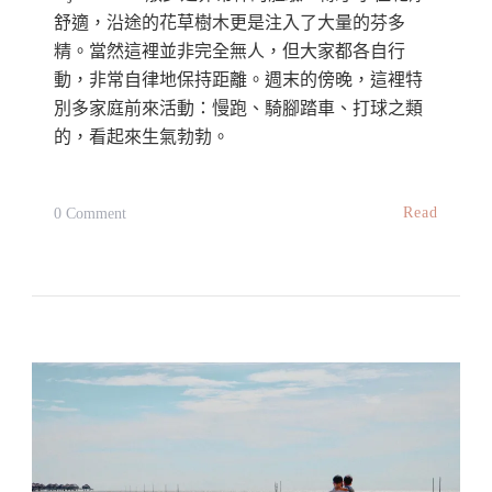
秘
舒適，沿途的花草樹木更是注入了大量的芬多
境
精。當然這裡並非完全無人，但大家都各自行
動，非常自律地保持距離。週末的傍晚，這裡特
The
別多家庭前來活動：慢跑、騎腳踏車、打球之類
Hidden
的，看起來生氣勃勃。
Beach
At
Pantai
On
Read
0 Comment
Esen,
【馬
Bayan
來
Lepas〉
西
中
亞】
本
地
遊
//