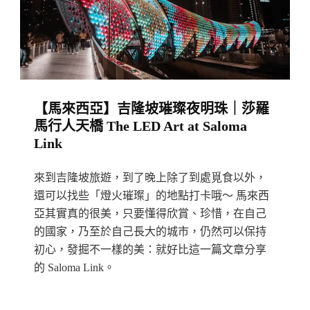
佳
觀
機
點：
Anjung
【馬來西亞】吉隆坡璀璨夜明珠｜莎羅
Spotter
馬行人天橋 The LED Art at Saloma
@
Link
Sepang
來到吉隆坡旅遊，到了晚上除了到處覓食以外，
還可以找些「燈火璀璨」的地點打卡哦～ 馬來西
亞其實真的很美，只要懂得欣賞、珍惜，在自己
的國家，乃至於自己長大的城市，仍然可以保持
初心，發掘不一樣的美：就好比這一篇文章分享
的 Saloma Link。