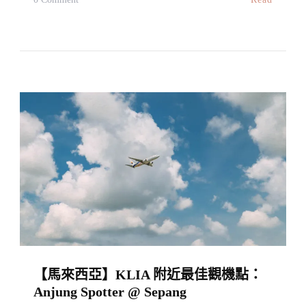
【馬
來
西
亞】
水
涼
沙
幼
老
少
咸
宜
的
【馬來西亞】KLIA 附近最佳觀機點：
海
Anjung Spotter @ Sepang
邊