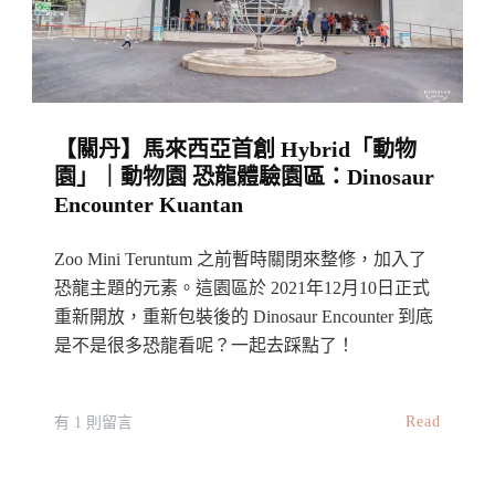
Caves：
門
票、
交
【關丹】馬來西亞首創 Hybrid「動物
通、
園」｜動物園 恐龍體驗園區：Dinosaur
開
Encounter Kuantan
放
時
Zoo Mini Teruntum 之前暫時關閉來整修，加入了
間
恐龍主題的元素。這園區於 2021年12月10日正式
＋
重新開放，重新包裝後的 Dinosaur Encounter 到底
是不是很多恐龍看呢？一起去踩點了！
景
點
全
在
Read
有 1 則留言
解
〈【關
｜
丹】