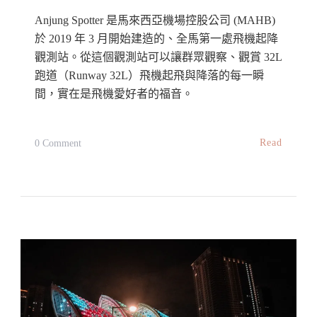
好
Anjung Spotter 是馬來西亞機場控股公司 (MAHB)
去
於 2019 年 3 月開始建造的、全馬第一處飛機起降
處
觀測站。從這個觀測站可以讓群眾觀察、觀賞 32L
A
跑道（Runway 32L）飛機起飛與降落的每一瞬
Day
間，實在是飛機愛好者的福音。
Trip
At
On
Read
0 Comment
Bagan
【馬
Lalang,
來
Sepang
西
亞】
KLIA
附
近
最