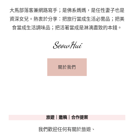
馬
大馬部落客兼網路寫手；是佛系媽媽，是任性妻子也是
行
資深女兒。熱衷於分享：把旅行當成生活必需品；把美
人
食當成生活調味品；把活著當成是淋漓盡致的本錢。
天
橋
SeowHui
The
LED
關於我們
Art
At
Saloma
Link〉
中
旅遊｜邀稿｜合作提案
我們歡迎任何有關於旅遊、