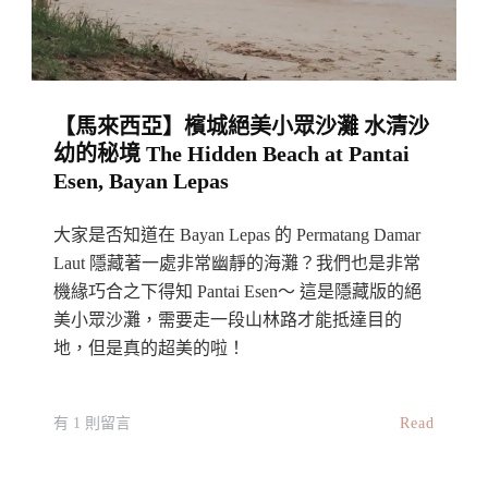
物
園：
週
末
【馬來西亞】檳城絕美小眾沙灘 水清沙
親
幼的秘境 The Hidden Beach at Pantai
子
Esen, Bayan Lepas
活
動
大家是否知道在 Bayan Lepas 的 Permatang Damar
好
Laut 隱藏著一處非常幽靜的海灘？我們也是非常
據
機緣巧合之下得知 Pantai Esen～ 這是隱藏版的絕
美小眾沙灘，需要走一段山林路才能抵達目的
點
地，但是真的超美的啦！
What
To
Do
在
Read
有 1 則留言
At
〈【馬
Penang
來