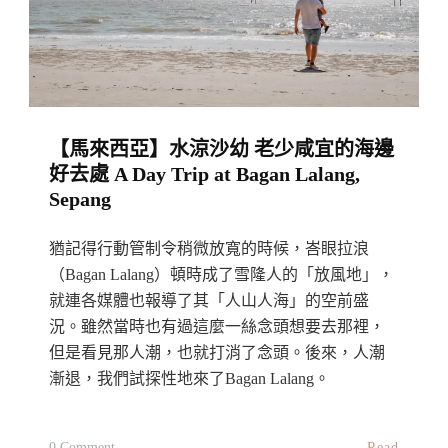
布
特
拉
再
也
【馬來西亞】水涼沙幼 老少咸宜的海邊
湖
好去處 A Day Trip at Bagan Lalang,
濱
Sepang
步
道
猶記得行動管制令稍微放寬的時候，峇眼拉浪
A
（Bagan Lalang）頓時成了雪隆人的「放風地」，
Day
就連各媒體也報導了其「人山人海」的空前盛
況。雖然當時也有過這麼一絲念頭想要去那裡，
Trip
但是看見那人潮，也就打消了念頭。後來，人潮
To
漸退，我們試探性地來了Bagan Lalang。
Jejak
Sisiran,
Putrajaya
On
Read
0 Comment