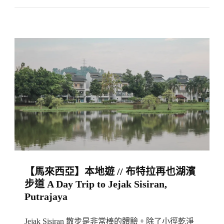
Botanic
西
Gardens,
亞】
Penang
檳
城
絕
美
小
眾
沙
灘
水
【馬來西亞】本地遊 // 布特拉再也湖濱
清
步道 A Day Trip to Jejak Sisiran,
沙
Putrajaya
幼
的
Jejak Sisiran 散步是非常棒的體驗。除了小徑乾淨