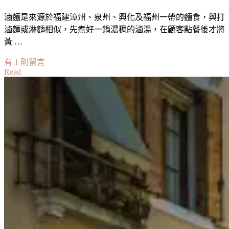
滷麵是來源於福建漳州、泉州、興化及福州一帶的麵食，與打
滷麵或淋麵相似，先煮好一鍋濃稠的滷湯，在顧客點餐後才將
黃 …
在
有 1 則留言
Read
〈【貪
吃
日
記】
源
記
馳
名
鹵
麵
Chuan
Kee
Restaurant〉
中