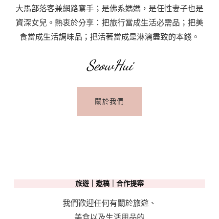
堂
大馬部落客兼網路寫手；是佛系媽媽，是任性妻子也是
的
資深女兒。熱衷於分享：把旅行當成生活必需品；把美
Time
食當成生活調味品；把活著當成是淋漓盡致的本錢。
Out
Market
SeowHui
Lisbon:
Where
關於我們
To
Eat
In
Lisbon
旅遊｜邀稿｜合作提案
我們歡迎任何有關於旅遊、
美食以及生活用品的