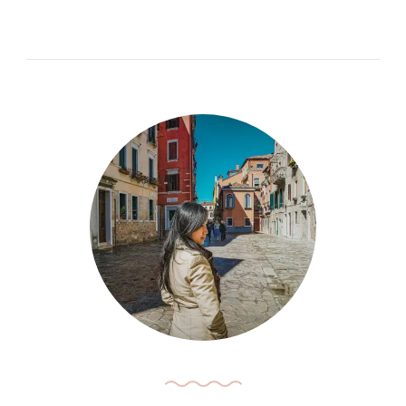
Lama,
【里
Penang
斯
本】
美
食
推
薦
｜
美
食
雲
集
齊
聚
一