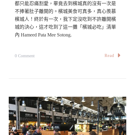
都只能忍痛割愛，畢竟去到檳城真的沒有一次是
不捧著肚子離開的。檳城美食可真多，真心羨慕
檳城人！終於有一次，我下定沒吃到不許離開檳
城的決心，這才吃到了這一攤「檳城必吃」清單
內 Hameed Pata Mee Sotong.
On
Read
0 Comment
【檳
城】
還
未
開
始
營
業
就