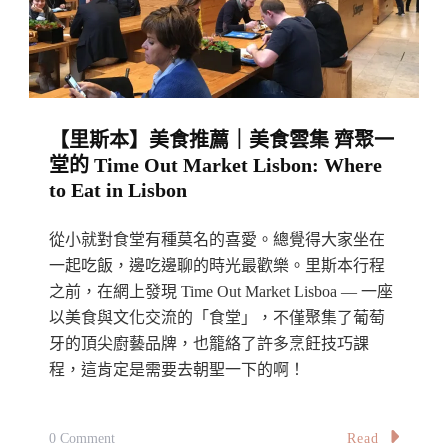
大
排
長
龍
【里斯本】美食推薦｜美食雲集 齊聚一
的
堂的 Time Out Market Lisbon: Where
魷
to Eat in Lisbon
魚
炒
從小就對食堂有種莫名的喜愛。總覺得大家坐在
麵：
一起吃飯，邊吃邊聊的時光最歡樂。里斯本行程
Hameed
之前，在網上發現 Time Out Market Lisboa — 一座
以美食與文化交流的「食堂」，不僅聚集了葡萄
Pata
牙的頂尖廚藝品牌，也籠絡了許多烹飪技巧課
Mee
程，這肯定是需要去朝聖一下的啊！
Sotong,
Padang
Kota
On
Read
0 Comment