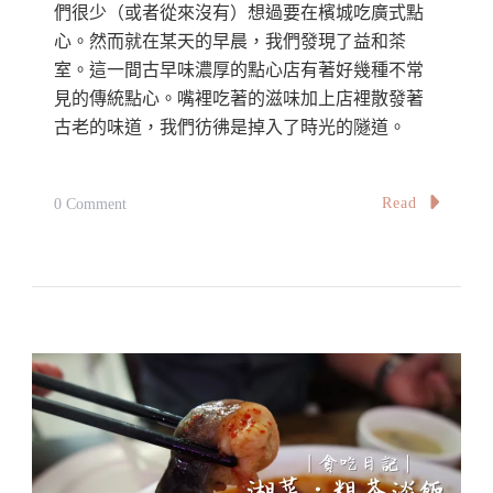
們很少（或者從來沒有）想過要在檳城吃廣式點
心。然而就在某天的早晨，我們發現了益和茶
室。這一間古早味濃厚的點心店有著好幾種不常
見的傳統點心。嘴裡吃著的滋味加上店裡散發著
古老的味道，我們彷彿是掉入了時光的隧道。
On
Read
0 Comment
【檳
城】
古
早
味
廣
式
點
心