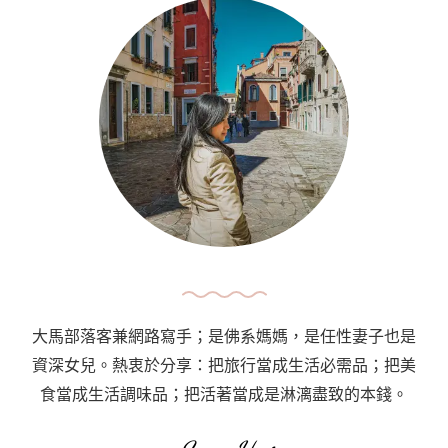
湘
菜：
粗
茶
淡
飯
Chu
Cha
Dan
Fan,
Section
14
大馬部落客兼網路寫手；是佛系媽媽，是任性妻子也是
(Petaling
資深女兒。熱衷於分享：把旅行當成生活必需品；把美
Jaya)
食當成生活調味品；把活著當成是淋漓盡致的本錢。