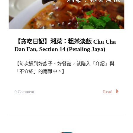
茶
樓：
益
和
【貪吃日記】湘菜：粗茶淡飯 Chu Cha
茶
Dan Fan, Section 14 (Petaling Jaya)
樓
Aik
【每次遇到好廚子、好餐館，就陷入「介紹」與
Hoe
「不介紹」的兩難中。】
Dim
Sum
On
Read
0 Comment
@
【貪
Lebuh
吃
Carnavon,
日
Penang
記】