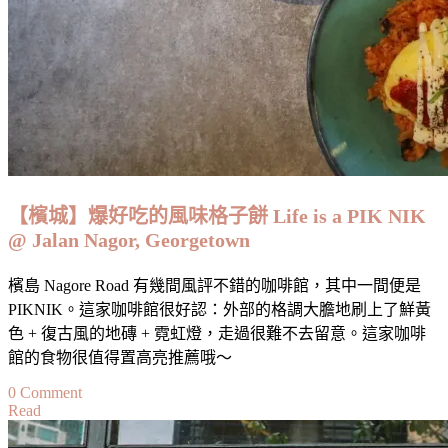
西
式
作
法
Kaffe
16
｜
鬼
仔
巷
【檳城】爆好吃的風味格子餅 Life is a PIK NIK
外
@ Jalan Nagor, Georgetown
的
精
檳島 Nagore Road 有幾間風評不錯的咖啡館，其中一間便是
彩
PIKNIK。這家咖啡館很好認：外部的格調大膽地刷上了鮮黃
色 + 復古風的地磚 + 霓虹燈，走過很難不去留意。這家咖啡
館的食物很值得置高亮推薦哦～
on
0 Comment
Read
【檳
城】