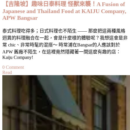
【吉隆坡】趣味日泰料理 怪獸來襲！A Fusion of
Japanese and Thailand Food at KAIJU Company,
APW Bangsar
泰式料理吃得多；日式料理也不陌生 —— 那麼把這兩種風格
迥異的料理融合在一起，會是什麼樣的體驗呢？我想這會是非
常 chic、非常時髦的混搭～ 時常浦在Bangsar的人應該對於
APW 舊廠不陌生，在這裡竟然隱藏著一間這麼有趣的店：
Kaiju Company!
on
0 Comment
Read
【吉
隆
坡】
趣
味
日
泰
料
理