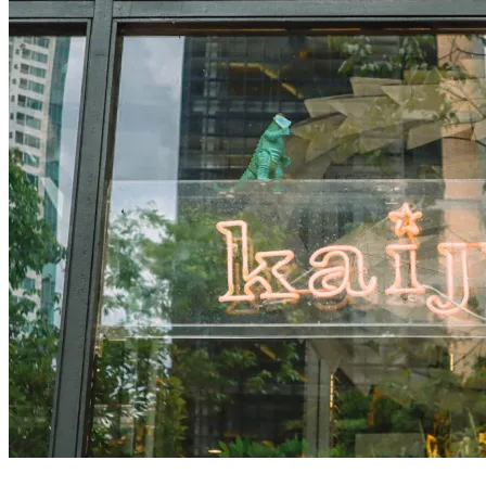
爆
好
吃
的
風
味
格
子
餅
Life
is
a
PIK
NIK
@
Jalan
Nagor,
Georgetown