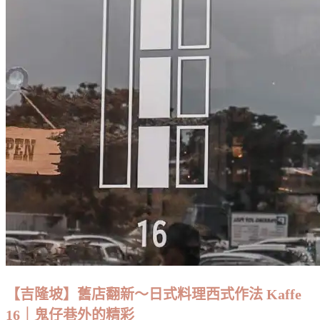
【吉隆坡】舊店翻新～日式料理西式作法 Kaffe
16｜鬼仔巷外的精彩