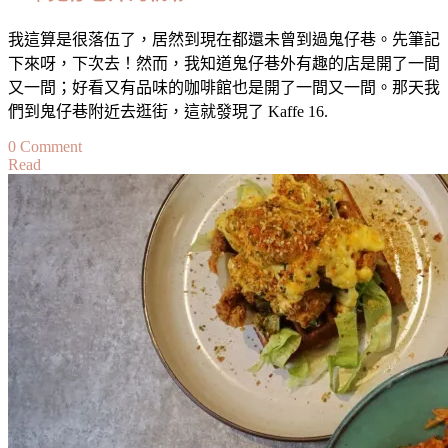
我這算是很落伍了，居然到現在都還未曾到過鬼仔巷。先筆記
下來呀，下次去！然而，我知道鬼仔巷外有趣的店是開了一間
又一間；好看又有品味的咖啡館也是開了一間又一間。那天我
們到鬼仔巷附近去逛街，這就發現了 Kaffe 16.
on
0 Comment
Read
【吉
隆
坡】
舊
店
翻
新
～
日
式
料
理