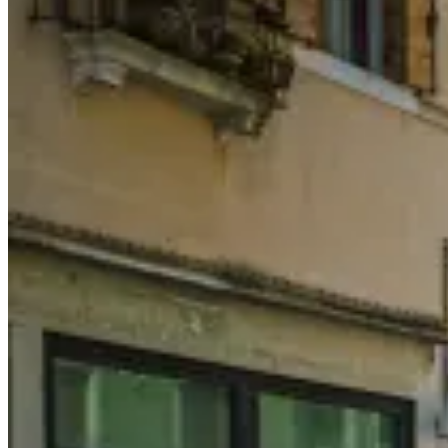
怪
獸
來
襲！
A
Fusion
of
Japanese
and
Thailand
Food
at
KAIJU
Company,
APW
Bangsar