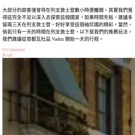
大部分的遊客僅會待在列支敦士登數小時便離開。其實我們覺
得這完全不足以深入去探索這個國家。如果時間充裕，建議多
留兩三天在列支敦士登，好好享受這個袖珍國的精彩。當然，
倘若只有一天的時間在列支敦士登，以下是我們的推薦玩法。
我們建議從首都瓦杜茲 Vaduz 開始一天的行程。
on
0 Comment
Read
列
支
敦
士
登
一
日
遊
攻
略
Travel
Guide: