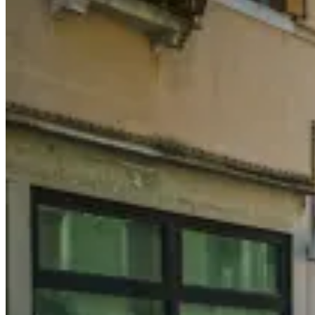
How
to
Spend
One
day
in
Liechtenstein