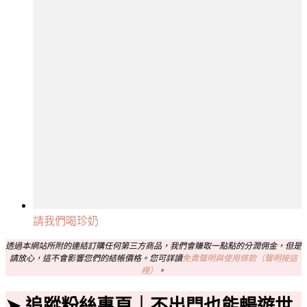
請我們喝珍奶
透過本網站所附的連結訂購任何第三方商品，我們會賺取一點點的分潤佣金，但是
請放心，這不會影響您們的結帳價格。您可詳讀
免責聲明與使用條款（聲明按這
裡）
。
➤ 追蹤粉絲專頁｜不出門也能暢遊世