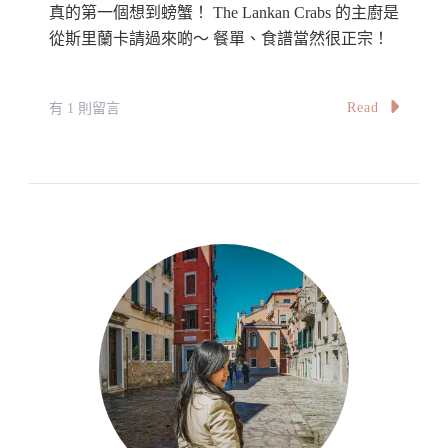
真的第一個想到螃蟹！ The Lankan Crabs 的主廚是
從斯里蘭卡請過來啲～ 餐單、食譜當然很正宗！
在
Read
有 1 則留言
〈【吉
隆
坡】
斯
里
蘭
卡
螃
蟹
饗
宴