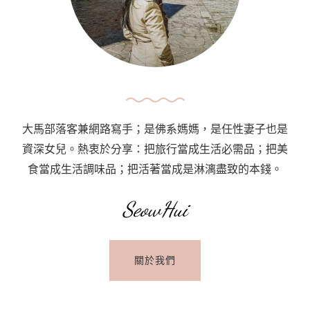
略
·
城
市
簡
介、
熱
大馬部落客兼網路寫手；是佛系媽媽，是任性妻子也是
門
資深女兒。熱衷於分享：把旅行當成生活必需品；把美
景
食當成生活調味品；把活著當成是淋漓盡致的本錢。
點、
交
SeowHui
通
攻
關於我們
略、
旅
遊