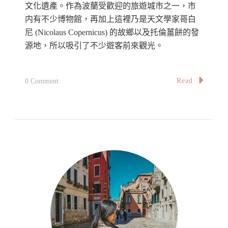
文化遺產。作為波蘭受歡迎的旅遊城市之一，市
内有不少博物館，再加上這裡乃是天文學家哥白
尼 (Nicolaus Copernicus) 的故鄉以及托倫薑餅的發
源地，所以吸引了不少遊客前來觀光。
On
Read
0 Comment
【波
蘭】
托
倫
自
由
行
全
攻