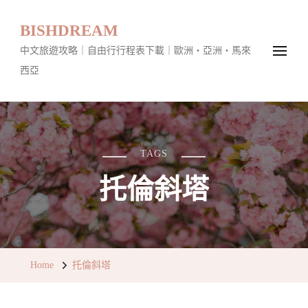
BISHDREAM
中文旅遊攻略｜自由行行程表下載｜歐洲・亞洲・馬來
西亞
TAGS
托倫斜塔
Home
托倫斜塔