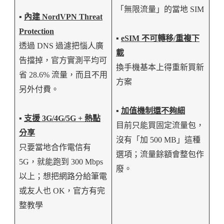
「無限流量」的當地 SIM
▪️
內建 NordVPN Threat
Protection
▪️
eSIM 不可轉移/重複下
透過 DNS 過濾把惱人廣
載
告擋掉，官方實測平均可
換手機基本上得重新買新
省 28.6% 流量，而且不用
方案
另外付費。
▪️
加值機制還不夠細
▪️
支援 3G/4G/5G + 熱點
目前只能買固定流量包，
分享
沒有「加 500 MB」這種
只要當地合作電信有
選項；流量餘額會整包作
5G，就能跑到 300 Mbps
廢。
以上；想把網路分給筆電
或友人也 OK，官方有完
整教學