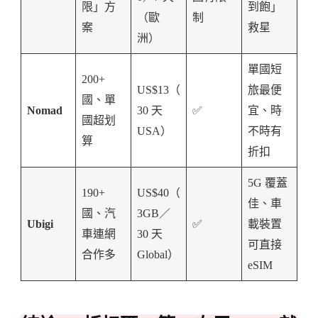
限」方
到飽」
（歐
制
案
救星
洲）
單國短
200+
US$13（
旅最便
國、單
Nomad
30 天
✅
宜、時
國超划
USA）
不時有
算
折扣
5G 覆蓋
190+
US$40（
佳、車
國、汽
3GB／
Ubigi
✅
載裝置
車連網
30 天
可直接
合作多
Global）
eSIM