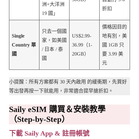
洲+大洋洲
折扣
19 國」
價格因目的
只去一個國
Single
US$2.99-
地有別，美
家，如美國
Country 單
36.99（1-
國 1GB 只
/ 日本 / 泰
國
20GB）
要 3.99 美
國
元
小提醒：所有方案都有 30 天內啟用 的緩衝期，先買好
等出發再按一下就能用，非常適合提早搶折扣。
Saily eSIM 購買＆安裝教學
（Step-by-Step）
下載 Saily App & 註冊帳號