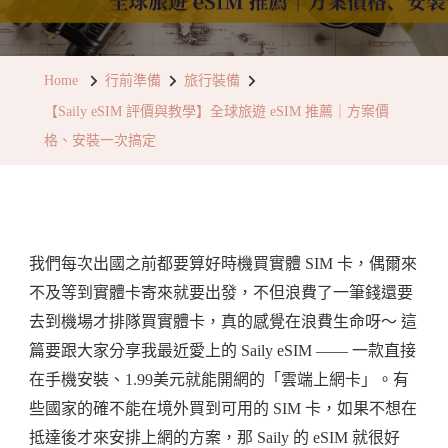
【Saily
ESIM
評
Home
行前準備
旅行裝備
價
【Saily eSIM 評價與教學】全球旅遊 eSIM 推薦｜方案價
與
格、安裝一次搞定
教
學】
全
球
我們每次出國之前都要算好時機買實體 SIM 卡，偶爾來
旅
不及等到實體卡寄來就要出發，不但浪費了一筆錢還要
遊
去到機場才排隊買實體卡，真的感覺在浪費生命呀～ 這
ESIM
篇要跟大家分享我最近愛上的 Saily eSIM —— 一款直接
推
在手機安裝、1.99美元就能開網的「雲端上網卡」。有
薦
些國家的確不能在境外買到可用的 SIM 卡，如果不想在
｜
抵達後才來安排上網的方案，那 Saily 的 eSIM 就很好
方