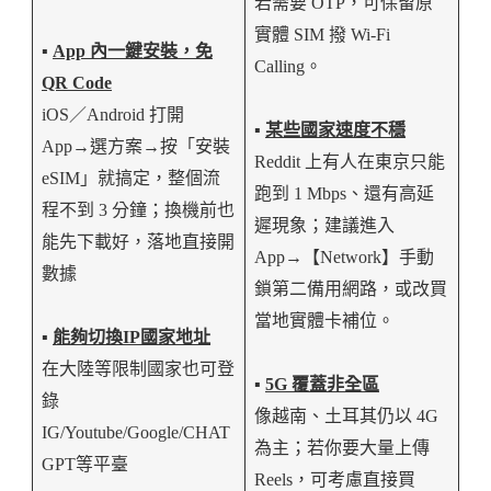
若需要 OTP，可保留原
實體 SIM 撥 Wi-Fi
▪️
App 內一鍵安裝，免
Calling。
QR Code
iOS／Android 打開
▪️
某些國家速度不穩
App→選方案→按「安裝
Reddit 上有人在東京只能
eSIM」就搞定，整個流
跑到 1 Mbps、還有高延
程不到 3 分鐘；換機前也
遲現象；建議進入
能先下載好，落地直接開
App→【Network】手動
數據
鎖第二備用網路，或改買
當地實體卡補位。
▪️
能夠切換IP國家地址
在大陸等限制國家也可登
▪️
5G 覆蓋非全區
錄
像越南、土耳其仍以 4G
IG/Youtube/Google/CHAT
為主；若你要大量上傳
GPT等平臺
Reels，可考慮直接買