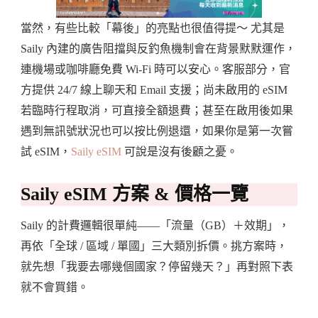
當然，有些比較「幕後」的亮點也很值得提～ 尤其是
Saily 內建的廣告阻擋與反釣魚機制會在背景默默運作，
連機場或咖啡廳免費 Wi-Fi 時可以安心。客服部分，官
方提供 24/7 線上聊天和 Email 支援；尚未啟用的 eSIM
若臨時行程取消，可直接全額退費；甚至在啟用後如果
遇到無訊號狀況也可以按比例退還，如果你是第一次嘗
試 eSIM，
Saily eSIM
可說是沒有後顧之憂。
Saily eSIM 方案 & 價格一覽
Saily 的計費邏輯很單純——「流量（GB）＋效期」，
再依「全球 / 區域 / 單國」三大類別拆價。挑方案時，
就先想「我要去哪幾個國家？停留幾天？」再對照下表
就不會買錯。