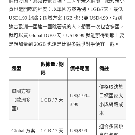
價格方面，我覺得很合理，至少不是天價啦，絕對是小
資也能開吃的程度：以單國方案為例，1GB/7天，最低
USD1.99 起跳；區域方案 1GB 也只要 USD4.99，特別
適合歐洲一國連一國跳著玩的人。想要一次包含多國，
就可以買 Global 1GB/7天，USD8.99 就能辦得到耶！要
是想加量到 20GB 也還是比很多競爭對手便宜一截。
數據量 / 期
類型
價格範圍
備註
限
價格取決於
單國方案
US$1.99–
目標國家大
（歐洲多
1 GB / 7 天
3.99
小與網路成
國）
本
適合多國跳
Global 方案
1 GB / 7 天
US$8.99