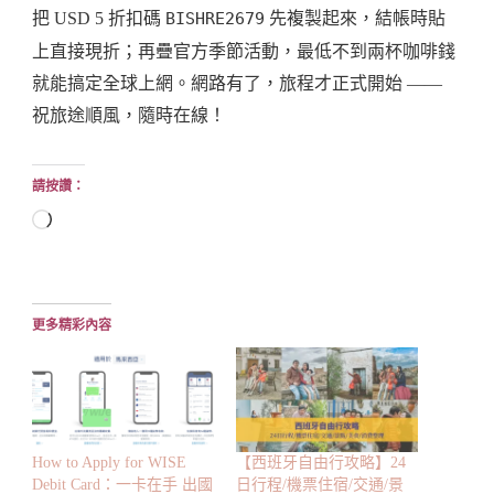
把 USD 5 折扣碼
BISHRE2679
先複製起來，結帳時貼
上直接現折；再疊官方季節活動，最低不到兩杯咖啡錢
就能搞定全球上網。網路有了，旅程才正式開始 ——
祝旅途順風，隨時在線！
請按讚：
正
在
載
入...
更多精彩內容
How to Apply for WISE
【西班牙自由行攻略】24
Debit Card：一卡在手 出國
日行程/機票住宿/交通/景