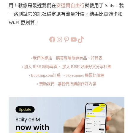
用！就像是最近我們在
安道爾自由行
就使用了 Saily，我
案
一路測試它的訊號穩定還有流量計價，結果比實體卡和
價
Wi-Fi 更划算！
格、
安
https://www.facebook.com/b
https://www.instagram.co
https://www.pinteres
旅行美食小短片
TikTok
裝
一
› 我們的網店：購買專屬旅遊商品、行程表
次
› 加入 BISH 粉絲專頁、
加入 BISH 好康好文分享社團
搞
› Booking.com訂房
·
› Skyscanner 機票比價網
定
› 贊助我們 · 讓我們持續創作好內容