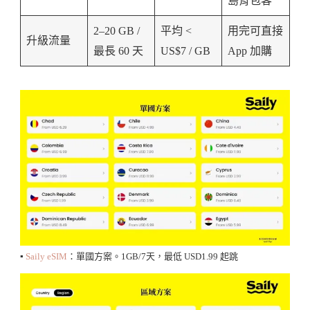
島背包客
2–20 GB /
平均 <
用完可直接
升級流量
最長 60 天
US$7 / GB
App 加購
▪️
Saily eSIM
：單國方案。1GB/7天，最低 USD1.99 起跳