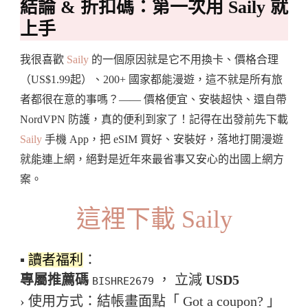
結論 & 折扣碼：第一次用 Saily 就
上手
我很喜歡
Saily
的一個原因就是它不用換卡、價格合理
（US$1.99起）、200+ 國家都能漫遊，這不就是所有旅
者都很在意的事嗎？—— 價格便宜、安裝超快、還自帶
NordVPN 防護，真的便利到家了！記得在出發前先下載
Saily
手機 App，把 eSIM 買好、安裝好，落地打開漫遊
就能連上網，絕對是近年來最省事又安心的出國上網方
案。
這裡下載 Saily
▪️
讀者福利
：
專屬推薦碼
， 立減
USD5
BISHRE2679
› 使用方式：結帳畫面點「 Got a coupon? 」