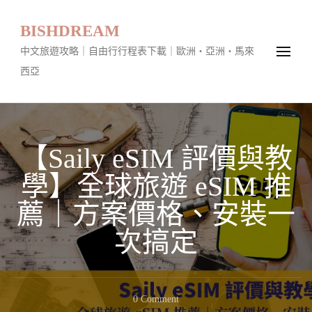
BISHDREAM
中文旅遊攻略｜自由行行程表下載｜歐洲・亞洲・馬來
西亞
【Saily eSIM 評價與教
學】全球旅遊 eSIM 推
薦｜方案價格、安裝一
次搞定
On
0 Comment