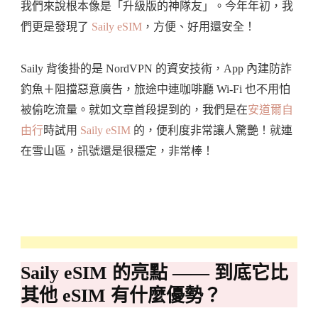
我們來說根本像是「升級版的神隊友」。今年年初，我
們更是發現了
Saily eSIM
，方便、好用還安全！
Saily 背後掛的是 NordVPN 的資安技術，App 內建防詐
釣魚＋阻擋惡意廣告，旅途中連咖啡廳 Wi-Fi 也不用怕
被偷吃流量。就如文章首段提到的，我們是在
安道爾自
由行
時試用
Saily eSIM
的，便利度非常讓人驚艷！就連
在雪山區，訊號還是很穩定，非常棒！
Saily eSIM 的亮點 —— 到底它比
其他 eSIM 有什麼優勢？