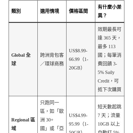
有什麼小差
類別
適用情境
價格區間
異？
效期最長可
達 365 天，
最多 113
US$8.99-
Global 全
跨洲背包客
國；每筆消
66.99（1-
球
／環球商務
費回饋 3-
20GB）
5% Saily
Credit，可
抵下次購買
只跑同一
短天數起跳
區，如「歐
US$4.99-
7 天；流量
Regional 區
洲 30+
95.99（1-
10GB 以上
域
國」或「亞
50GB）
自動打 5%