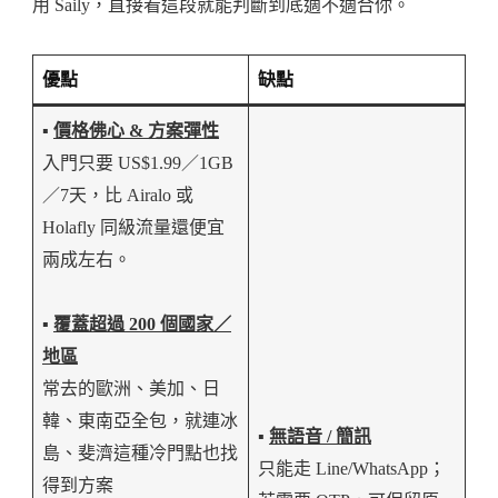
用 Saily，直接看這段就能判斷到底適不適合你。
優點
缺點
▪️
價格佛心 & 方案彈性
入門只要 US$1.99／1GB
／7天，比 Airalo 或
Holafly 同級流量還便宜
兩成左右。
▪️
覆蓋超過 200 個國家／
地區
常去的歐洲、美加、日
韓、東南亞全包，就連冰
▪️
無語音 / 簡訊
島、斐濟這種冷門點也找
只能走 Line/WhatsApp；
得到方案