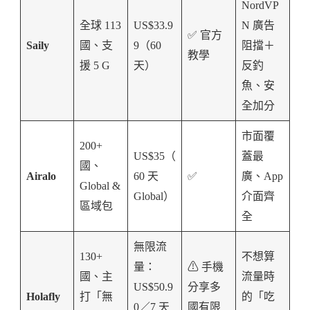
NordVP
全球 113
US$33.9
N 廣告
✅ 官方
Saily
國、支
9（60
阻擋＋
教學
援 5 G
天）
反釣
魚、安
全加分
市面覆
200+
US$35（
蓋最
國、
Airalo
60 天
✅
廣、App
Global &
Global）
介面齊
區域包
全
無限流
130+
不想算
量：
⚠ 手機
國、主
流量時
US$50.9
分享多
Holafly
打「無
的「吃
0／7 天
國有限