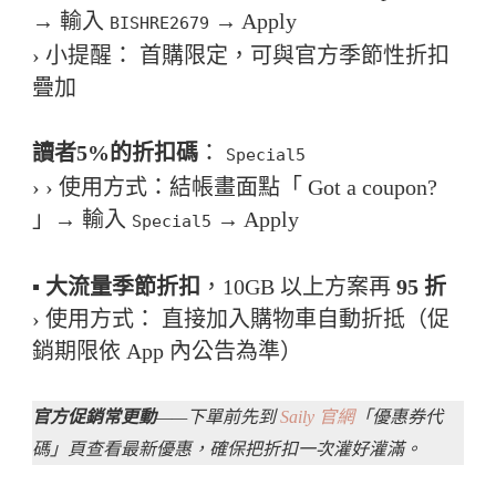
→ 輸入
→ Apply
BISHRE2679
› 小提醒： 首購限定，可與官方季節性折扣
疊加
讀者5%的折扣碼
：
Special5
› › 使用方式：結帳畫面點「 Got a coupon?
」→ 輸入
→ Apply
Special5
▪️ 大流量季節折扣
，10GB 以上方案再
95 折
› 使用方式： 直接加入購物車自動折抵（促
銷期限依 App 內公告為準）
官方促銷常更動
——下單前先到
Saily 官網
「優惠券代
碼」頁查看最新優惠，確保把折扣一次灌好灌滿。