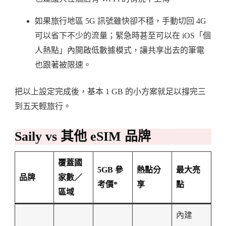
如果旅行地區 5G 訊號雖快卻不穩，手動切回 4G
可以省下不少的流量；緊急時甚至可以在 iOS「個
人熱點」內開啟低數據模式，讓共享出去的筆電
也跟著被限速。
把以上設定完成後，基本 1 GB 的小方案就足以撐完三
到五天輕旅行。
Saily vs 其他 eSIM 品牌
覆蓋國
5GB 參
熱點分
最大亮
品牌
家數／
考價*
享
點
區域
內建