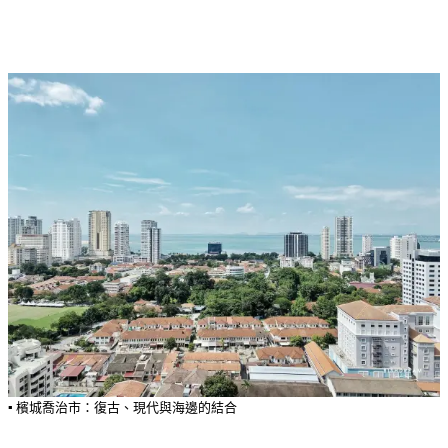
也
能
走
遍
喬
治
市
景
點！
How
to
Use
Free
Bus
Service
in
Georgetown
▪️ 檳城喬治市：復古、現代與海邊的結合