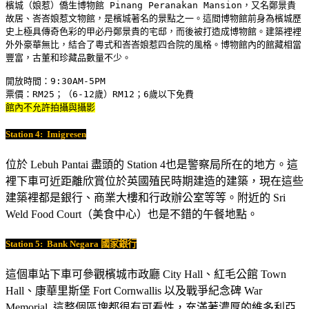
檳城（娘惹）僑生博物館 Pinang Peranakan Mansion，又名鄭景貴
故居、峇峇娘惹文物館，是檳城著名的景點之一。這間博物館前身為檳城歷
史上極具傳奇色彩的甲必丹鄭景貴的宅邸，而後被打造成博物館。建築裡裡
外外豪華無比，結合了粵式和峇峇娘惹四合院的風格。博物館內的館藏相當
豐富，古董和珍藏品數量不少。

開放時間：9:30AM-5PM

館內不允許拍攝與攝影
Station 4:
Imigresen
位於 Lebuh Pantai 盡頭的 Station 4也是警察局所在的地方。這
裡下車可近距離欣賞位於英國殖民時期建造的建築，現在這些
建築裡都是銀行、商業大樓和行政辦公室等等。附近的 Sri
Weld Food Court（美食中心）也是不錯的午餐地點。
Station 5:
Bank Negara 國家銀行
這個車站下車可參觀檳城市政廳 City Hall、紅毛公館 Town
Hall、康華里斯堡 Fort Cornwallis 以及戰爭紀念碑 War
Memorial. 這整個區塊都很有可看性，充滿著濃厚的維多利亞