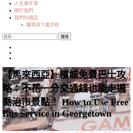
人生事件簿
關於我們
我們的網店
購買與下載流程
搜
尋
關
鍵
字:
【馬來西亞】檳城免費巴士攻
略：不花一分交通錢也能走遍
喬治市景點！ How to Use Free
Bus Service in Georgetown
on
0 Comment