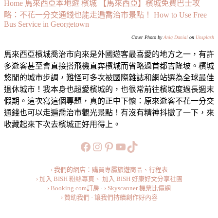
【馬
Home
馬來西亞本地遊
檳城
【馬來西亞】檳城免費巴士攻
來
略：不花一分交通錢也能走遍喬治市景點！ How to Use Free
Bus Service in Georgetown
西
馬來西亞旅遊 馬來西亞自由行 馬來西亞自助遊 馬來西亞檳城 馬來西亞檳城喬治市 檳城喬治市 檳城喬治市交通 喬治市交通攻略 喬治市免費巴士 喬治市免費公車 檳城免費巴士 檳城免費公車 Rapid Penang CAT Free Shuttle Bus Service
亞】
Cover Photo by
Aniq Danial
on
Unsplash
檳
馬來西亞檳城喬治市向來是外國遊客最喜愛的地方之一，有許
城
多遊客甚至會直接搭飛機直奔檳城而省略過首都吉隆坡。檳城
免
悠閒的城市步調，難怪可多次被國際雜誌和網站選為全球最佳
費
退休城市！我本身也超愛檳城的，也很常前往檳城度過長週末
巴
假期。這次寫這個專題，真的正中下懷：原來遊客不花一分交
士
通錢也可以走遍喬治市觀光景點！有沒有精神抖擻了一下，來
攻
收藏起來下次去檳城正好用得上。
略：
不
https://www.facebook.com/b
https://www.instagram.co
https://www.pinteres
旅行美食小短片
TikTok
花
一
› 我們的網店：購買專屬旅遊商品、行程表
分
› 加入 BISH 粉絲專頁、
加入 BISH 好康好文分享社團
› Booking.com訂房
·
› Skyscanner 機票比價網
交
› 贊助我們 · 讓我們持續創作好內容
通
錢