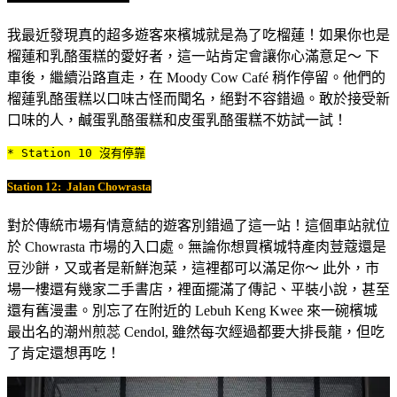
我最近發現真的超多遊客來檳城就是為了吃榴蓮！如果你也是
榴蓮和乳酪蛋糕的愛好者，這一站肯定會讓你心滿意足～ 下
車後，繼續沿路直走，在 Moody Cow Café 稍作停留。他們的
榴蓮乳酪蛋糕以口味古怪而聞名，絕對不容錯過。敢於接受新
口味的人，鹹蛋乳酪蛋糕和皮蛋乳酪蛋糕不妨試一試！
* Station 10 沒有停靠
Station 12:
Jalan Chowrasta
對於傳統市場有情意結的遊客別錯過了這一站！這個車站就位
於 Chowrasta 市場的入口處。無論你想買檳城特產肉荳蔻還是
豆沙餅，又或者是新鮮泡菜，這裡都可以滿足你～ 此外，市
場一樓還有幾家二手書店，裡面擺滿了傳記、平裝小說，甚至
還有舊漫畫。別忘了在附近的 Lebuh Keng Kwee 來一碗檳城
最出名的潮州煎蕊 Cendol, 雖然每次經過都要大排長龍，但吃
了肯定還想再吃！