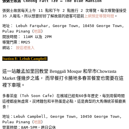
張弼士故居 Cheong Fatt Tze – The Blue Mansion
張弼士故居每天上午 11 點和下午 2 點進行 2 次導覽。每次導覽僅接受 
35 人報名，所以想要好好了解故居的遊客可提前
上網預定導覽時間
。
地址： Lebuh Farquhar, George Town, 10450 George Town, 
Pulau Pinang（
地圖
）
開放時間： 11AM 以及 2PM
導覽門票：RM25
網站： 
按這裡進入
Station 8:
Lebuh Campbell
這一站離孟加里回教堂 Benggali Mosque 和早市Chowrasta
Market 僅幾步之遙， 而早餐打卡勝地多春茶餐室也需要在這
裡下車哦。
多春茶座 (Toh Soon Cafe) 在檳城已經有60多年歷史，每到用餐時間
這裡都座無虛席。炭烤麵包和半熟蛋是必點，這是典型的大馬傳統茶餐廳美
食！

地址：Lebuh Campbell, George Town, 10450 George Town, 
Pulau Pinang（
地圖
）

營業時間：8AM-5PM，週日公休