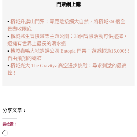
門票網上購
▪️
檳城升旗山門票：零距離接觸大自然，將檳城360度全
景盡收眼底
▪️
檳城逃生冒險遊樂主題公園：38個冒險活動可供選擇，
還擁有世界上最長的滑水道
▪️
檳城蟲鳴大地蝴蝶公園 Entopia 門票：邂逅超過15,000只
自由飛翔的蝴蝶
▪️
檳城光大 The Gravityz 高空漫步挑戰：尋求刺激的最高
峰！
分享文章 ↓
請按讚：
正