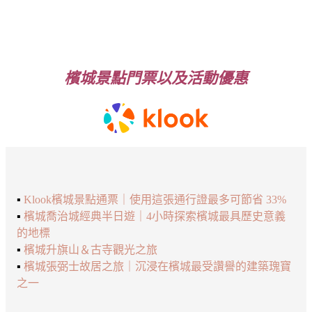
檳城景點門票以及活動優惠
▪️
Klook檳城景點通票｜使用這張通行證最多可節省 33%
▪️
檳城喬治城經典半日遊｜4小時探索檳城最具歷史意義
的地標
▪️
檳城升旗山＆古寺觀光之旅
▪️
檳城張弼士故居之旅｜沉浸在檳城最受讚譽的建築瑰寶
之一