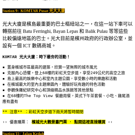
Station 9:
KOMTAR Pusat
光大大廈
光大大廈是檳島最重要的巴士樞紐站之一，在這一站下車可以
轉搭前往 Batu Ferringhi, Bayan Lepas 和 Balik Pulau 等等這些
比較偏遠地區的巴士。光大目前是檳州政府的行政辦公室，並
設有一個 ICT 數碼商城。
KOMTAR 光大大廈：時下最夯的活動！
▪️ 置身檳城市區最高的建築，欣賞一望無際的城市風光
▪️ 克服內心恐懼，登上68樓的彩虹天空步道，享受249公尺的高空之旅
▪️ 島上最高的娛樂中心和室內主題公園，享受數小時的樂趣和活動
▪️ 在檳城最大的室內主題樂園內，體驗好玩有趣的特色活動
▪️ 參觀侏羅紀研究中心和頂級精品水族館等其他景點
▪️ 在68樓的The Top View 餐廳用餐，英式下午茶套餐、小吃、雞尾酒
應有盡有
** 注意** ：彩虹天空步道下雨天將暫時關閉
›› 優惠購票： 
檳城光大觀景臺門票 · 點開這裡直接購買
 ‹‹
Station 11:
Jalan Kedah