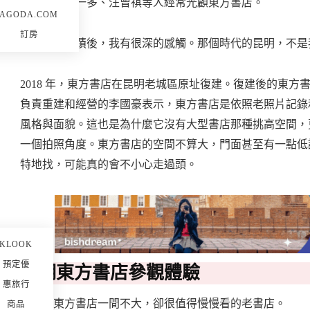
大時期，聞一多、汪曾祺等人經常光顧東方書店。
AGODA.COM
訂房
知道這些事蹟後，我有很深的感觸。那個時代的昆明，不是
2018 年，東方書店在昆明老城區原址復建。復建後的東
負責重建和經營的李國豪表示，東方書店是依照老照片記錄
風格與面貌。這也是為什麼它沒有大型書店那種挑高空間，
一個拍照角度。東方書店的空間不算大，門面甚至有一點低
特地找，可能真的會不小心走過頭。
KLOOK
預定優
昆明東方書店參觀體驗
惠旅行
我覺得東方書店一間不大，卻很值得慢慢看的老書店。
商品