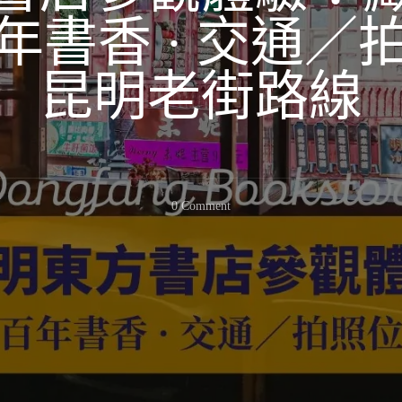
年書香 · 交通／
昆明老街路線
On
0 Comment
昆
明
東
方
書
店
參