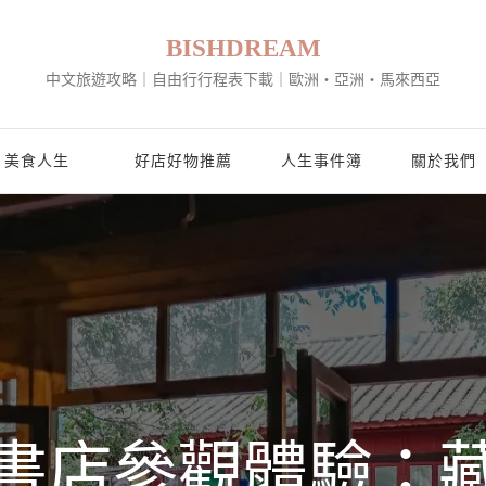
BISHDREAM
中文旅遊攻略｜自由行行程表下載｜歐洲・亞洲・馬來西亞
美食人生
好店好物推薦
人生事件簿
關於我們
書店參觀體驗：