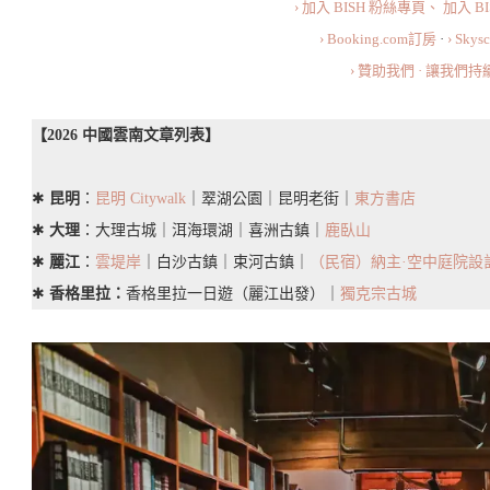
› 加入 BISH 粉絲專頁、
加入 B
交
› Booking.com訂房
·
› Sky
通
› 贊助我們 · 讓我們
／
拍
【2026 中國雲南文章列表】
照
位
✱
昆明
：
昆明 Citywalk
｜翠湖公園｜昆明老街｜
東方書店
置
✱
大理
：大理古城｜洱海環湖｜喜洲古鎮｜
鹿臥山
／
✱
麗江
：
雲堤岸
｜白沙古鎮｜束河古鎮｜
（民宿）納主·空中庭院設
昆
✱
香格里拉：
香格里拉一日遊（麗江出發）｜
獨克宗古城
明
老
街
路
線