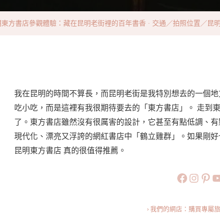
觀
體
明東方書店參觀體驗：藏在昆明老街裡的百年書香 · 交通／拍照位置／昆
驗：
藏
在
昆
明
我在昆明的時間不算長，而昆明老街是我特別想去的一個地
老
吃小吃，而是這裡有我很期待要去的「東方書店」。 走到
街
了。東方書店雖然沒有很厲害的設計，它甚至有點低調、有
裡
現代化、漂亮又浮誇的網紅書店中「鶴立雞群」。如果剛好
的
昆明東方書店 真的很值得推薦。
百
https://
https:
htt
旅行美食小
年
書
香
› 我們的網店：購買專屬
·