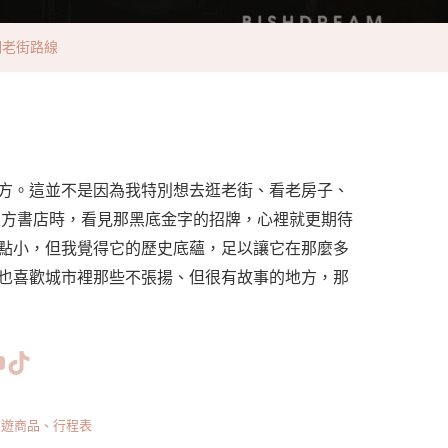
明老街路線
方。這並不是因為我特別想去逛老街、看老房子、
東方書店時，看見那黑底金字的招牌，心裡就更期待
點小，但我覺得它的歷史底蘊，足以讓它在那麼多
也喜歡城市裡那些不張揚、但很有故事的地方，那
www.facebook.com/bishdream
//www.instagram.com/bishdream/
ps://www.pinterest.com/BISHDREAM/
短片
TikTok
旅遊商品、行程表