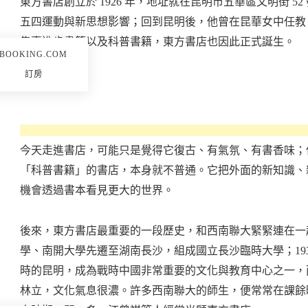
東方書店創立於 1926 年，地址就在昆明市五華區文明街 
五四運動與新思想影響；回到昆明後，他曾在昆華女中任教
售賣進步書籍以及科普書籍，東方書店也因此正式誕生。
BOOKING.COM
訂房
今天走進書店，可能只是覺得它復古、有氣氛、有書香味；但在
「科普書籍」的書店，本身就不普通。它把外面的新知識、
機會透過書本看見更大的世界。
後來，東方書店最重要的一段歷史，和西南聯大緊緊連在一起
學、南開大學先遷至湖南長沙，組成國立長沙臨時大學；19
時的昆明，成為戰時中國非常重要的文化與教育中心之一，
林立，文化氣息很濃。許多西南聯大的師生，便常常在課餘