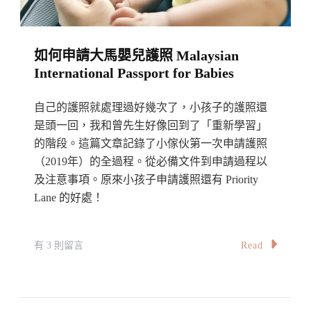
Babies〉
中
如何申請大馬嬰兒護照 Malaysian
International Passport for Babies
自己的護照就處理過好幾次了，小孩子的護照還
是頭一回，我和曾先生好像回到了「重新學習」
的階段。這篇文章記錄了小傢伙第一次申請護照
（2019年）的全過程。從必備文件到申請過程以
及注意事項。原來小孩子申請護照還有 Priority
Lane 的好處！
在
Read
有 3 則留言
〈如
何
申