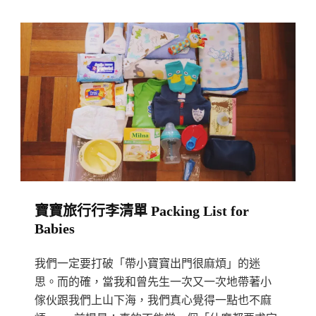
票、
的
預
嬰
算、
兒
行
籃：
前
一
準
切
備、
你
注
想
意
知
事
道
項
寶寶旅行行李清單 Packing List for
的
How
Babies
重
To
要
我們一定要打破「帶小寶寶出門很麻煩」的迷
Travel
事
思。而的確，當我和曾先生一次又一次地帶著小
With
項
傢伙跟我們上山下海，我們真心覺得一點也不麻
Young
Everything