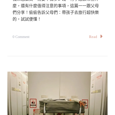
遊
麼，還有什麼值得注意的事項，這篇一一跟父母
目
們分享！偷偷告訴父母們：帶孩子去旅行超快樂
的
的，試試便懂！
地、
機
On
Read
0 Comment
票、
親
行
子
前
旅
準
遊
備、
專
注
題
意
·
事
帶
項
著
Best
小
European