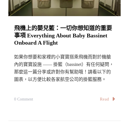
小
Travel
孩
Destinations
出
For
飛機上的嬰兒籃：一切你想知道的重要
國
Families
事項 Everything About Baby Bassinet
旅
With
Onboard A Flight
行:
Young
如
Toddlers
如果你想要和家裡的小寶寶搭乘飛機而對於機艙
何
內的寶寶設施 —— 掛籃（bassinet）有任何疑問，
選
那麼這一篇分享或許對你有幫助哦！請看以下的
圖表，以方便比較各家航空公司的掛籃服務。
擇
旅
行
On
Read
0 Comment
國
飛
家、
機
機
上