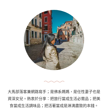
請
大
馬
嬰
兒
護
照
Malaysian
International
Passport
For
Babies〉
中
大馬部落客兼網路寫手；是佛系媽媽，是任性妻子也是
資深女兒。熱衷於分享：把旅行當成生活必需品；把美
食當成生活調味品；把活著當成是淋漓盡致的本錢。