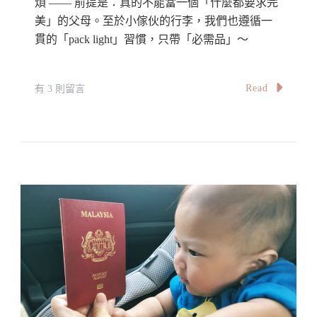
煩 —— 前提是：真的不能當一個「什麼都要求完
Children
About
美」的父母。至於小傢伙的行李，我們也遵循一
貫的「pack light」習慣，只帶「必需品」～
Baby
Bassinet
Onboard
在
Read
有 3 則留言
A
〈寶
Flight
寶
旅
行
行
李
清
單
Packing
List
For