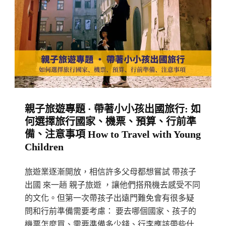
· 帶
著
孩
子
旅
遊
歐
親子旅遊專題 · 帶著小小孩出國旅行: 如
洲：
何選擇旅行國家、機票、預算、行前準
最
備、注意事項 How to Travel with Young
佳
Children
歐
洲
旅遊業逐漸開放，相信許多父母都想嘗試 帶孩子
親
出國 來一趟 親子旅遊 ，讓他們搭飛機去感受不同
的文化。但第一次帶孩子出遠門難免會有很多疑
子
問和行前準備需要考慮： 要去哪個國家、孩子的
旅
機票怎麼買、需要準備多少錢、行李應該帶些什