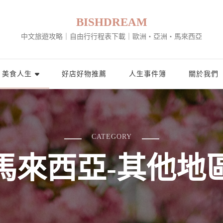
BISHDREAM
中文旅遊攻略｜自由行行程表下載｜歐洲・亞洲・馬來西亞
美食人生
好店好物推薦
人生事件簿
關於我們
CATEGORY
馬來西亞-其他地