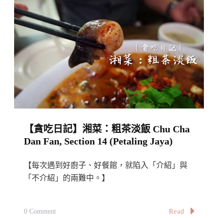
中
泰
菜：
Thai
Hou
Sek,
One
Utama（Petaling
Jaya）〉
【貪吃日記】湘菜：粗茶淡飯 Chu Cha
中
Dan Fan, Section 14 (Petaling Jaya)
【每次遇到好廚子、好餐館，就陷入「介紹」與
「不介紹」的兩難中。】
On
Read
0 Comment