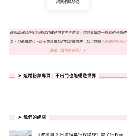
請我們喝珍奶
透過本網站所附的連結訂購任何第三方商品，我們會賺取一點點的分潤佣
金，但是請放心，這不會影響您們的結帳價格。您可詳讀
免責聲明與使用
條款（聲明按這裡）
。
➤ 追蹤粉絲專頁｜不出門也能暢遊世界
➤ 我們的網店
《波爾圖 2 日遊經典行程路線》電子行程表