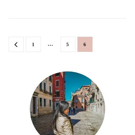
【貪
吃
日
記】
文
湘
Page
...
Page
Page
1
5
6
菜：
章
粗
分
茶
頁
淡
飯
Chu
Cha
Dan
Fan,
Section