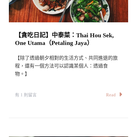
啡
店：
Lisette’s
Cafe
【貪吃日記】中泰菜：Thai Hou Sek,
&
One Utama（Petaling Jaya）
Bakery〉
中
【除了透過朝夕相對的生活方式、共同進退的旅
程，還有一個方法可以認識某個人：透過食
物。】
在
Read
有 1 則留言
〈【貪
吃
日
記】