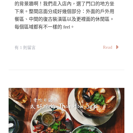
的背景牆啊！我們走入店內，選了門口的地方坐
下來。整間店面分成好幾個部分：外面的戶外用
餐區、中間的復古裝潢區以及更裡面的休閒區。
每個區域都有不一樣的 feel。
在
Read
有 1 則留言
〈【吉
隆
坡】
Bangsar
浪
漫
網
紅
咖