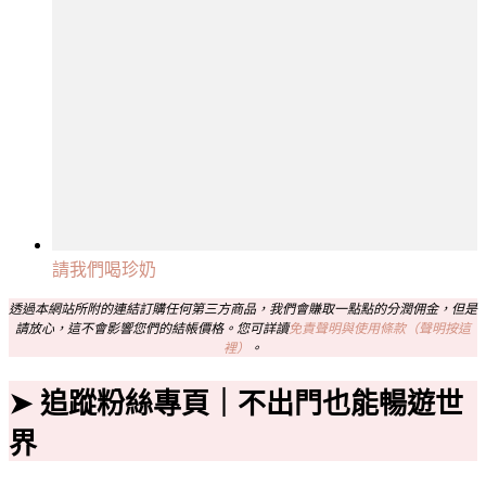
請我們喝珍奶
透過本網站所附的連結訂購任何第三方商品，我們會賺取一點點的分潤佣金，但是
請放心，這不會影響您們的結帳價格。您可詳讀
免責聲明與使用條款（聲明按這
裡）
。
➤ 追蹤粉絲專頁｜不出門也能暢遊世
界