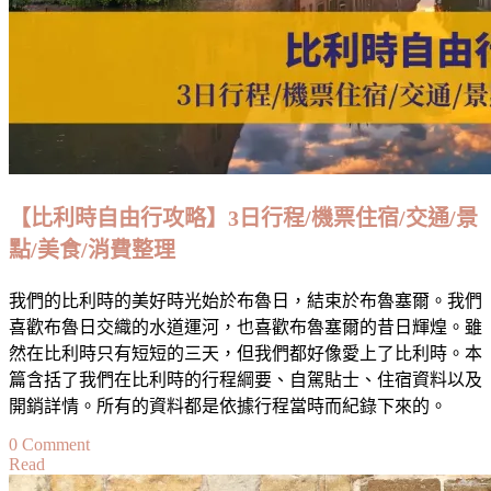
熱
門
景
點、
交
通
攻
略、
【比利時自由行攻略】3日行程/機票住宿/交通/景
住
點/美食/消費整理
宿
以
及
我們的比利時的美好時光始於布魯日，結束於布魯塞爾。我們
注
喜歡布魯日交織的水道運河，也喜歡布魯塞爾的昔日輝煌。雖
意
然在比利時只有短短的三天，但我們都好像愛上了比利時。本
事
篇含括了我們在比利時的行程綱要、自駕貼士、住宿資料以及
項
開銷詳情。所有的資料都是依據行程當時而紀錄下來的。
懶
on
0 Comment
人
Read
【比
包