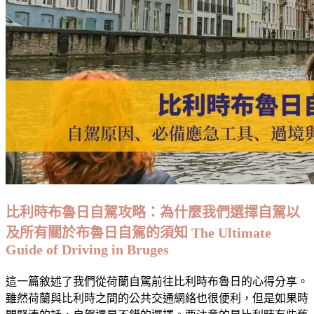
整
行
程
表
Itinerary
(Belgium)〉
中
比利時布魯日自駕攻略：為什麼我們選擇自駕以
及所有關於布魯日自駕的須知 The Ultimate
Guide of Driving in Bruges
這一篇敘述了我們從荷蘭自駕前往比利時布魯日的心得分享。
雖然荷蘭與比利時之間的公共交通網絡也很便利，但是如果時