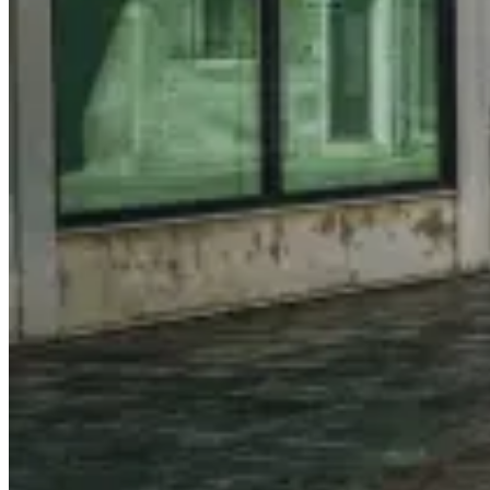
The
Ultimate
Guide
of
Driving
in
Bruges〉
中