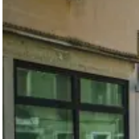
們
選
擇
自
駕
以
及
所
有
關
於
布
魯
日
自
駕
的
須
知