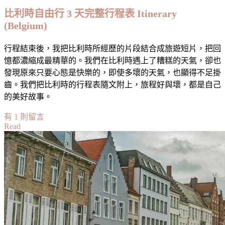
美
比利時自由行 3 天完整行程表 Itinerary
食/
(Belgium)
消
費
行程結束後，我把比利時所經歷的片段結合成旅遊短片，把回
整
憶都濃縮成最精華的。我們在比利時遇上了糟糕的天氣，卻也
理
發現原來只要心態是快樂的，即使多壞的天氣，也顯得不足掛
齒。我們把比利時的行程表隨文附上，旅程好與壞，都是自己
的美好故事。
在
有 1 則留言
Read
〈比
利
時
自
由
行
3
天
完