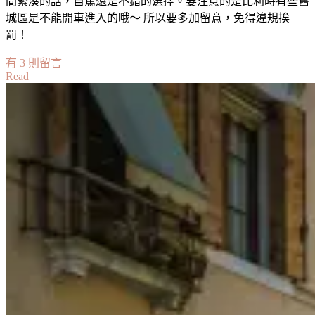
間緊湊的話，自駕還是不錯的選擇。要注意的是比利時有些舊
城區是不能開車進入的哦～ 所以要多加留意，免得違規挨
罰！
在
有 3 則留言
Read
〈比
利
時
布
魯
日
自
駕
攻
略：
為
什
麼
我