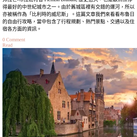
得最好的中世紀城市之一。由於舊城區裡有交錯的運河，所以
亦被稱作為「比利時的威尼斯」。這篇文章我們來看看布魯日
的自由行攻略，當中包含了行程規劃、熱門景點、交通以及住
宿各方面的資訊。
on
0 Comment
Read
布
魯
日
自
由
行
攻
略
·
行
程
規
劃、