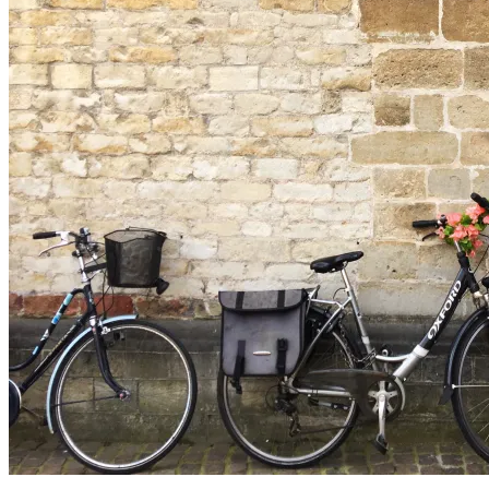
利
Bruges
時
Travel
Guide:
自
The
由
Ultimate
行
Things
to
攻
See
略】
and
3
Do
日
行
程/
機
票
住
宿/
交
通/
景
點/