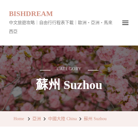
BISHDREAM
中文旅遊攻略｜自由行行程表下載｜歐洲・亞洲・馬來
西亞
CATEGORY
蘇州 Suzhou
Home
亞洲
中國大陸 China
蘇州 Suzhou