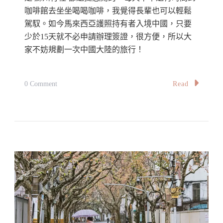
咖啡館去坐坐喝喝咖啡，我覺得長輩也可以輕鬆
每
駕馭。如今馬來西亞護照持有者入境中國，只要
日
少於15天就不必申請辦理簽證，很方便，所以大
新
家不妨規劃一次中國大陸的旅行！
發
現
On
Read
0 Comment
以
中
及
國
旅
上
遊
海
上
—
海
蘇
和
州
蘇
自
州
由
的