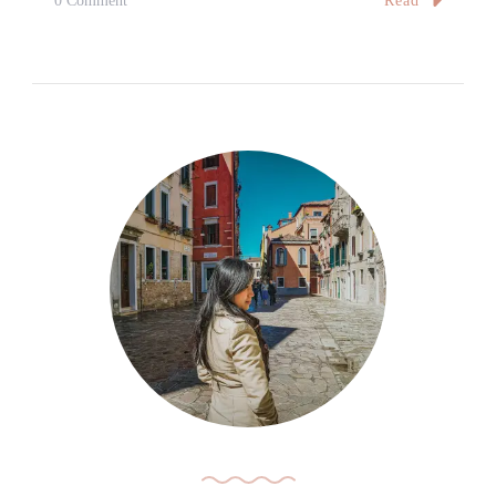
Read
0 Comment
宿、
【中
消
國
費
大
整
陸】
理
上
A
海
Complete
—
Summary
蘇
Of
州
7-
7
Day
天
Trip
自
In
由
Shanghai
行
And
行