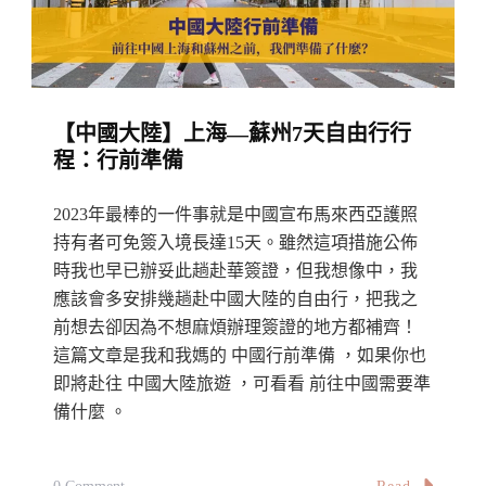
行
即
總
時
結：
紀
行
錄
【中國大陸】上海—蘇州7天自由行行
程
Shanghai-
程：行前準備
安
Suzhou
排、
Travel
2023年最棒的一件事就是中國宣布馬來西亞護照
機
Journal:
持有者可免簽入境長達15天。雖然這項措施公佈
票、
Every
時我也早已辦妥此趟赴華簽證，但我想像中，我
手
應該會多安排幾趟赴中國大陸的自由行，把我之
Discovery
機
前想去卻因為不想麻煩辦理簽證的地方都補齊！
We
這篇文章是我和我媽的 中國行前準備 ，如果你也
漫
Made
即將赴往 中國大陸旅遊 ，可看看 前往中國需要準
遊、
In
備什麼 。
交
China
通、
住
On