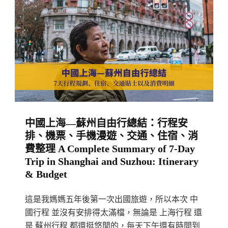
遊
記】
上
海
蘇
州
自
由
中國上海—蘇州自由行總結：行程安
行
排、機票、手機漫遊、交通、住宿、消
7
費整理 A Complete Summary of 7-Day
天
Trip in Shanghai and Suzhou: Itinerary
行
& Budget
程
紀
這是我媽媽五年後第一次出國旅遊，所以本次 中
國行程 並沒有安排得太滿檔，無論是 上海行程 還
錄
是 蘇州行程 都還挺悠閒的，每天下午還有時間到
·