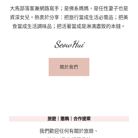
Suzhou:
程：
大馬部落客兼網路寫手；是佛系媽媽，是任性妻子也是
Itinerary
行
資深女兒。熱衷於分享：把旅行當成生活必需品；把美
&
前
食當成生活調味品；把活著當成是淋漓盡致的本錢。
Budget
準
備
SeowHui
關於我們
旅遊｜邀稿｜合作提案
我們歡迎任何有關於旅遊、