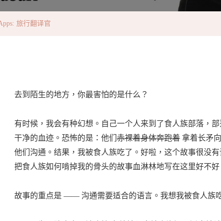
行
翻
Apps: 旅行翻译官
译
官〉
中
去到陌生的地方，你最害怕的是什么？
有时候，我会有种幻想。自己一个人来到了食人族部落，部
干净的血迹。恐怖的是：他们
赤裸着身体奔跑着
拿着长矛向
他们沟通。结果，我被食人族吃了。好啦，这个故事很没有
把食人族如何啃掉我的骨头的故事血淋林地写在这里好不好
故事的重点是 —— 沟通需要适合的语言。我想我被食人族