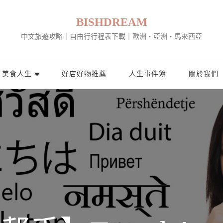
BISHDREAM
中文旅遊攻略｜自由行行程表下載｜歐洲・亞洲・馬來西亞
美食人生
好店好物推薦
人生事件簿
關於我們