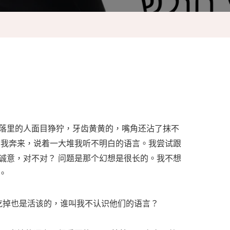
落里的人面目狰狞，牙齿黄黄的，嘴角还沾了抹不
我奔来，说着一大堆我听不明白的语言。我尝试跟
诚意，对不对？ 问题是那个幻想是很长的。我不想
。
吃掉也是活该的，谁叫我不认识他们的语言？