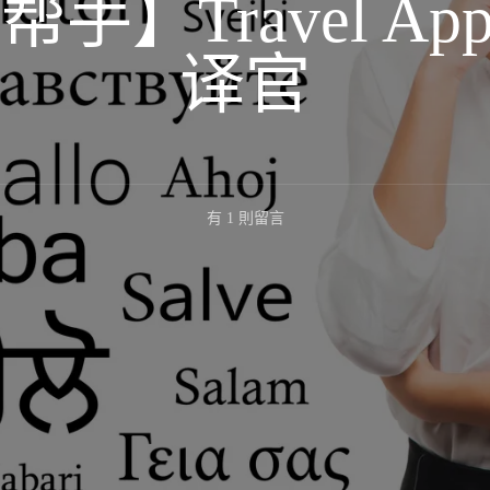
手】Travel App
译官
在
有 1 則留言
〈【旅
行
小
帮
手】
Travel
Apps:
旅