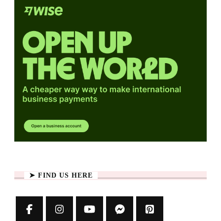
➤ FIND US HERE