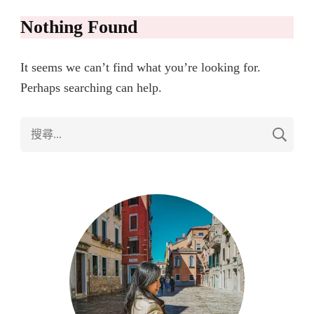
Nothing Found
It seems we can’t find what you’re looking for.
Perhaps searching can help.
搜
尋
關
鍵
字: