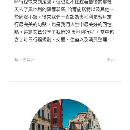
時行程快來到尾聲，但也忍不住趁著最後的那幾
天去了奧地利的薩爾茨堡, 哈爾施塔特以及其他一
些周邊小鎮。後來我們一直認為奧地利是蜜月旅
行最完美的句點，也是我們人生中最美好的回憶
點。這篇文章分享了我們的 奧地利行程 ，當中包
含了每日行程規劃、交通、住宿以及消費整理。
在
Read
有 3 則留言
〈奧
地
利
自
由
行
總
結：