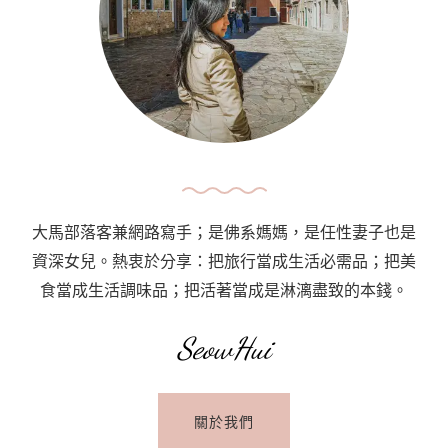
行
程
安
排、
網
卡、
交
通、
大馬部落客兼網路寫手；是佛系媽媽，是任性妻子也是
住
資深女兒。熱衷於分享：把旅行當成生活必需品；把美
宿、
食當成生活調味品；把活著當成是淋漓盡致的本錢。
消
費
SeowHui
整
理
關於我們
A