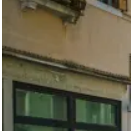
珠
｜
莎
羅
馬
行
人
天
橋
The
LED
Art
at
Saloma
Link〉
中