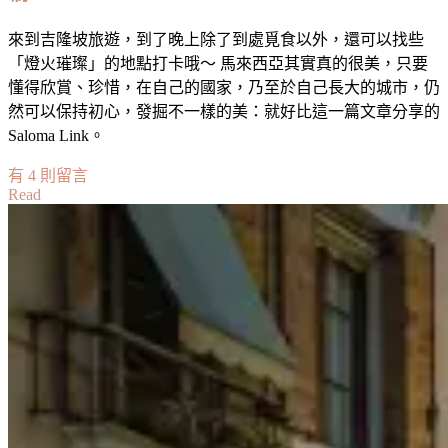
來到吉隆坡旅遊，到了晚上除了到處覓食以外，還可以找些
「燈火璀璨」的地點打卡哦～ 馬來西亞其實真的很美，只要
懂得欣賞、珍惜，在自己的國家，乃至於自己長大的城市，仍
然可以保持初心，發掘不一樣的美：就好比這一篇文章分享的
Saloma Link。
在
有 4 則留言
Read
〈【馬
來
西
亞】
吉
隆
坡
璀
璨
夜
明