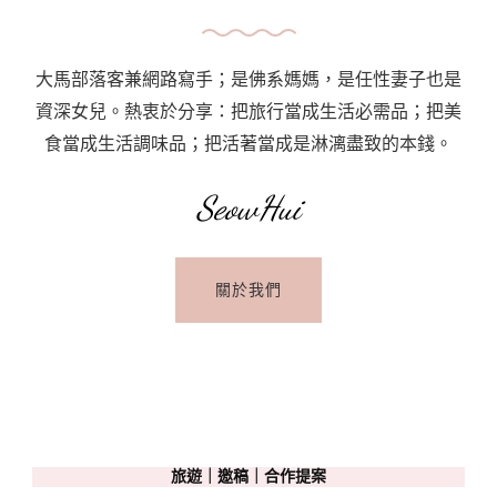
駕
路
線、
大馬部落客兼網路寫手；是佛系媽媽，是任性妻子也是
駕
資深女兒。熱衷於分享：把旅行當成生活必需品；把美
駛
食當成生活調味品；把活著當成是淋漓盡致的本錢。
須
知、
SeowHui
停
車
關於我們
以
及
油
價
問
題
旅遊｜邀稿｜合作提案