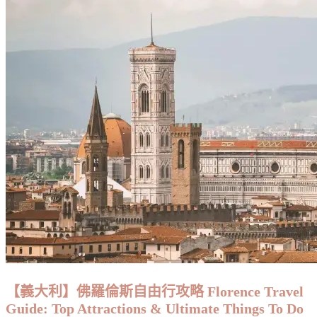
【義大利】佛羅倫斯自由行攻略 Florence Travel
Guide: Top Attractions & Ultimate Things To Do