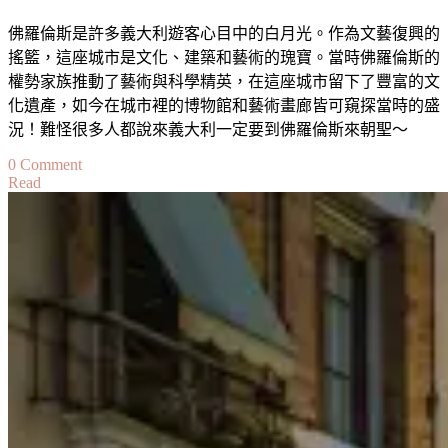
佛羅倫斯是許多義大利遊客心目中的白月光。作為文藝復興的
搖籃，這座城市是文化、建築和藝術的瑰寶。當時佛羅倫斯的
權勢家族推動了藝術與科學精英，在這座城市留下了豐富的文
化遺產，如今在城市裡的博物館和藝術畫廊皆可窺探當時的盛
況！難怪很多人都說來義大利一定要到佛羅倫斯來朝聖～
on
0 Comment
Read
【義
大
利】
佛
羅
倫
斯
自
由
行
攻