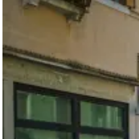
略
Florence
Travel
Guide:
Top
Attractions
&
Ultimate
Things
To
Do