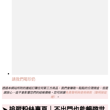
請我們喝珍奶
透過本網站所附的連結訂購任何第三方商品，我們會賺取一點點的分潤佣金，但是
請放心，這不會影響您們的結帳價格。您可詳讀
免責聲明與使用條款（聲明按這
裡）
。
➤ 追蹤粉絲專頁｜不出門也能暢遊世