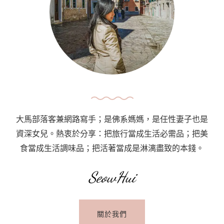
由
行
攻
略
Florence
Travel
Guide:
Top
大馬部落客兼網路寫手；是佛系媽媽，是任性妻子也是
Attractions
資深女兒。熱衷於分享：把旅行當成生活必需品；把美
&
食當成生活調味品；把活著當成是淋漓盡致的本錢。
Ultimate
Things
SeowHui
To
Do
關於我們