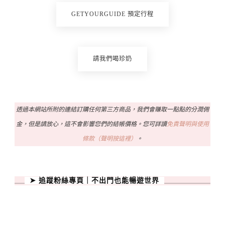
GETYOURGUIDE 預定行程
請我們喝珍奶
透過本網站所附的連結訂購任何第三方商品，我們會賺取一點點的分潤佣
金，但是請放心，這不會影響您們的結帳價格。您可詳讀
免責聲明與使用
條款（聲明按這裡）
。
➤ 追蹤粉絲專頁｜不出門也能暢遊世界