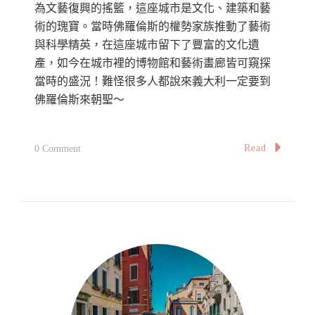
為文藝復興的搖籃，這座城市是文化、建築和藝
術的瑰寶。當時佛羅倫斯的權勢家族推動了藝術
與科學精英，在這座城市留下了豐富的文化遺
產，如今在城市裡的博物館和藝術畫廊皆可窺探
當時的盛況！難怪很多人都說來義大利一定要到
佛羅倫斯來朝聖～
On
Read
0 Comment
【義
大
利】
佛
羅
倫
斯
自