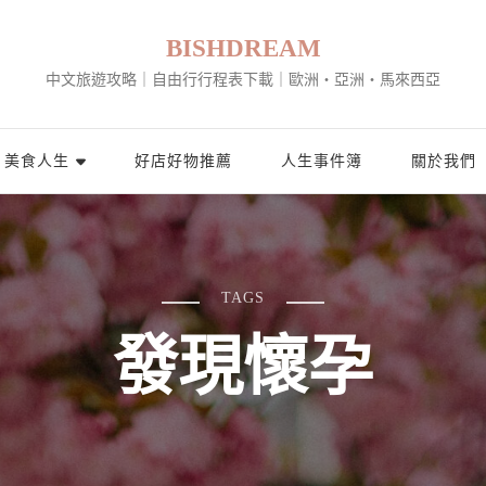
BISHDREAM
中文旅遊攻略｜自由行行程表下載｜歐洲・亞洲・馬來西亞
美食人生
好店好物推薦
人生事件簿
關於我們
TAGS
發現懷孕