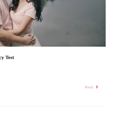
 Test
Read