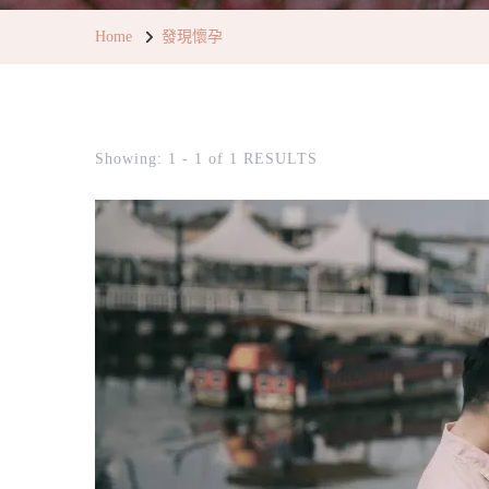
Home
發現懷孕
Showing: 1 - 1 of 1 RESULTS