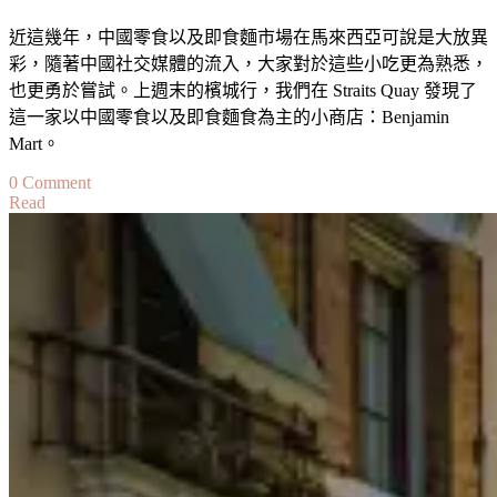
近這幾年，中國零食以及即食麵市場在馬來西亞可說是大放異
彩，隨著中國社交媒體的流入，大家對於這些小吃更為熟悉，
也更勇於嘗試。上週末的檳城行，我們在 Straits Quay 發現了
這一家以中國零食以及即食麵食為主的小商店：Benjamin
Mart。
on
0 Comment
Read
【檳
城】
中
國
零
食
即
食
麵
重
度