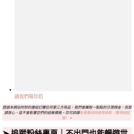
請我們喝珍奶
透過本網站所附的連結訂購任何第三方商品，我們會賺取一點點的分潤佣金，但是
請放心，這不會影響您們的結帳價格。您可詳讀
免責聲明與使用條款（聲明按這
裡）
。
➤ 追蹤粉絲專頁｜不出門也能暢遊世