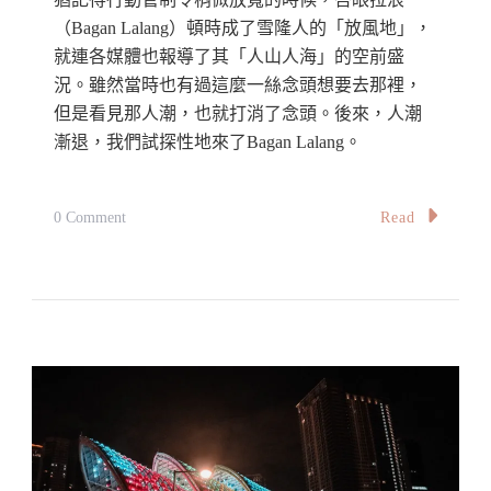
A
（Bagan Lalang）頓時成了雪隆人的「放風地」，
Day
就連各媒體也報導了其「人山人海」的空前盛
況。雖然當時也有過這麼一絲念頭想要去那裡，
Trip
但是看見那人潮，也就打消了念頭。後來，人潮
To
漸退，我們試探性地來了Bagan Lalang。
Jejak
Sisiran,
Putrajaya
On
Read
0 Comment
【馬
來
西
亞】
水
涼
沙
幼