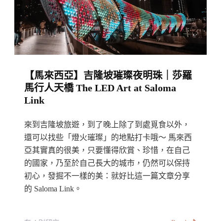
老
少
咸
宜
的
【馬來西亞】吉隆坡璀璨夜明珠｜莎羅
海
馬行人天橋 The LED Art at Saloma
邊
Link
好
去
來到吉隆坡旅遊，到了晚上除了到處覓食以外，
處
還可以找些「燈火璀璨」的地點打卡哦～ 馬來西
A
亞其實真的很美，只要懂得欣賞、珍惜，在自己
的國家，乃至於自己長大的城市，仍然可以保持
Day
初心，發掘不一樣的美：就好比這一篇文章分享
Trip
的 Saloma Link。
At
Bagan
Lalang,