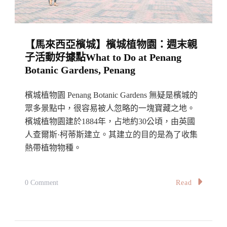
園」
｜
動
【馬來西亞檳城】檳城植物園：週末親
物
子活動好據點What to Do at Penang
園
Botanic Gardens, Penang
恐
龍
檳城植物園 Penang Botanic Gardens 無疑是檳城的
體
眾多景點中，很容易被人忽略的一塊寶藏之地。
驗
檳城植物園建於1884年，占地約30公頃，由英國
人查爾斯·柯蒂斯建立。其建立的目的是為了收集
園
熱帶植物物種。
區：
Dinosaur
Encounter
On
Read
0 Comment
Kuantan〉
【馬
中
來
西