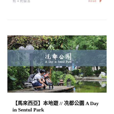
在
Read
有 4 則留言
Sepang
〈【馬
來
西
亞】
吉
隆
坡
璀
璨
夜
明
珠
｜
【馬來西亞】本地遊 // 冼都公園 A Day
莎
in Sentul Park
羅