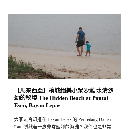
亞
檳
城】
檳
城
植
物
園：
週
末
【馬來西亞】檳城絕美小眾沙灘 水清沙
親
幼的秘境 The Hidden Beach at Pantai
子
Esen, Bayan Lepas
活
動
大家是否知道在 Bayan Lepas 的 Permatang Damar
好
Laut 隱藏著一處非常幽靜的海灘？我們也是非常