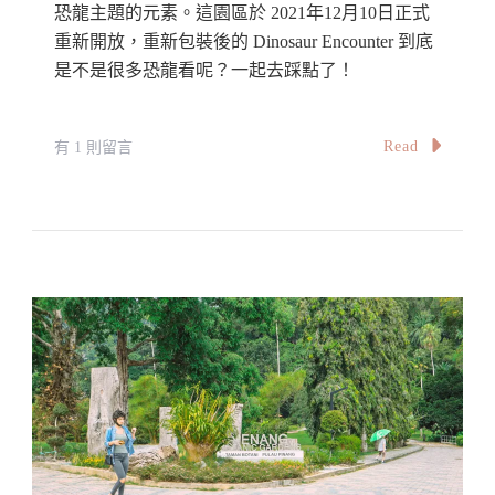
恐龍主題的元素。這園區於 2021年12月10日正式
重新開放，重新包裝後的 Dinosaur Encounter 到底
是不是很多恐龍看呢？一起去踩點了！
在
Read
有 1 則留言
〈【關
丹】
馬
來
西
亞
首
創
Hybrid「動
物