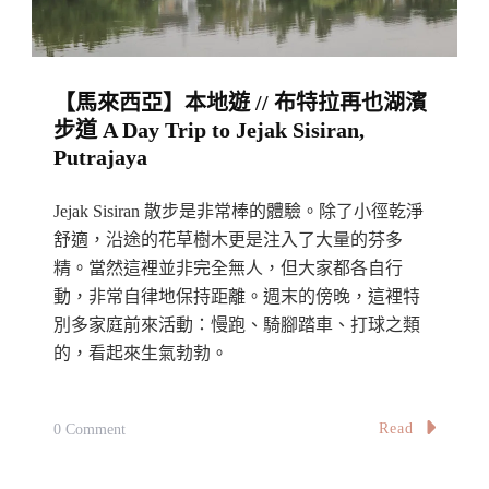
沙
灘
水
【馬來西亞】本地遊 // 布特拉再也湖濱
清
步道 A Day Trip to Jejak Sisiran,
沙
Putrajaya
幼
的
Jejak Sisiran 散步是非常棒的體驗。除了小徑乾淨
秘
舒適，沿途的花草樹木更是注入了大量的芬多
境
精。當然這裡並非完全無人，但大家都各自行
動，非常自律地保持距離。週末的傍晚，這裡特
The
別多家庭前來活動：慢跑、騎腳踏車、打球之類
Hidden
的，看起來生氣勃勃。
Beach
At
Pantai
On
Read
0 Comment
Esen,
【馬
Bayan