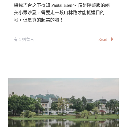
據
機緣巧合之下得知 Pantai Esen～ 這是隱藏版的絕
美小眾沙灘，需要走一段山林路才能抵達目的
點
地，但是真的超美的啦！
What
To
Do
在
Read
有 1 則留言
At
〈【馬
Penang
來
Botanic
西
Gardens,
亞】
Penang
檳
城
絕
美
小
眾