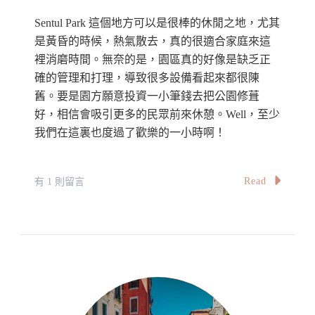
馬
Sentul Park 這個地方可以是很棒的休閒之地，尤其
行
是黃昏的時候，熱氣散去，真的很適合家庭來這
人
裡消磨時間。無奈的是，園區真的好像是缺乏正
天
確的管理和打理，導致很多設備看起來都很陳
橋
舊。要是園方願意投資一小筆錢去把公園修葺
好，相信會吸引更多的民眾前來休憩。Well，至少
The
我們在這裏也度過了歡樂的一小時啊！
LED
Art
At
在
Read
有 1 則留言
Saloma
〈【馬
Link〉
來
中
西
亞】
本
地