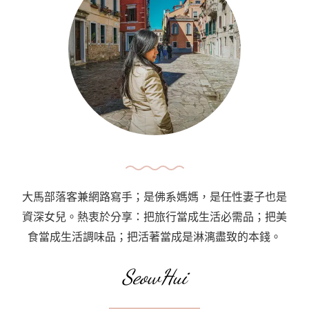
遊
//
冼
都
公
園
A
Day
In
Sentul
大馬部落客兼網路寫手；是佛系媽媽，是任性妻子也是
Park〉
資深女兒。熱衷於分享：把旅行當成生活必需品；把美
中
食當成生活調味品；把活著當成是淋漓盡致的本錢。
SeowHui